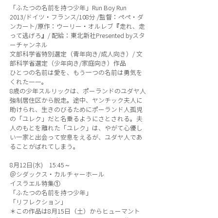
「ふたつの名前を持つ少年」Run Boy Run
2013/ドイツ・フランス/108分 /監督：ペペ・ダ
ンカート/原作：ウーリー・オルレブ『走れ、走
って逃げろ』/ 配給：東北新社Presented byスタ
ーチャンネル
文部科学省特別選定（青年向き/成人向き）/ 文
部科学省選定（少年向き/家庭向き）作品
ひとつの名前は愛を、もう一つの名前は勇気を
くれた――。
8歳の少年スルリックは、ポーランドのユダヤ人
強制居住区から脱走。途中、ヤンチック夫人に
助けられ、生きのびるためにポーランド人孤児
の「ユレク」だと名乗るようにさとされる。夫
人のもとを離れた「ユレク」は、やがて心優し
い一家と出会って安息をえるが、ユダヤ人であ
ることがばれてしまう。
8月12日(水) 15:45～
＠シダックス・カルチャーホール
イスラエル特集①
「ふたつの名前を持つ少年」
「リフレクション」
＊この作品は8月15日（土）からヒューマント