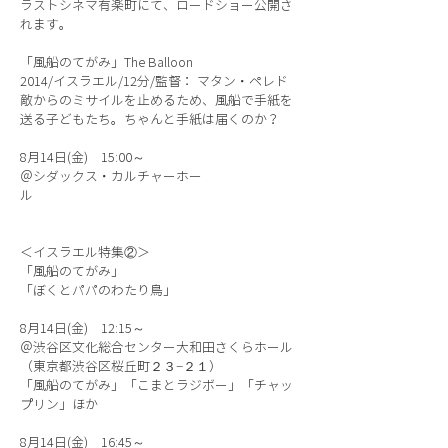
ラストシネマ有楽町にて、ロードショー公開さ
れます。
「風船のてがみ」The Balloon
2014/イスラエル/12分/監督： マタン・ペレド
敵からのミサイルを止めるため、風船で手紙を
送る子どもたち。ちゃんと手紙は届くのか？
8月14日(金) 15:00～
＠シダックス・カルチャーホー
ル
＜イスラエル特集②＞
「風船のてがみ」
「ぼくとパパのわたり鳥」
8月14日(金) 12:15～
＠渋谷区文化総合センター大和田さくらホール
（東京都渋谷区桜丘町２３−２１）
「風船のてがみ」「こまとラジボー」「チャッ
プリン」ほか
8月14日(金) 16:45～