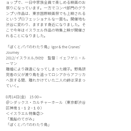
ョップで、一日中家族全員で楽しめる映画のお
祭りになっています。一方でコンペ部門のグラ
ンプリ作品は、東京国際映画祭でも上映される
というプロフェッショナルな一面も。開催地も
渋谷に変わり、ますます身近になりました。そ
こで今年はイスラエル作品の特集上映が開催さ
れることになりました。
「ぼくとパパのわたり鳥」Igor & the Cranes'
Journey
2012/イスラエル/90分 監督：イェフゲニ・ル
ーマン
離婚により疎遠になってしまった親子。野鳥研
究者の父が渡り鳥を追ってロシアからアフリカ
へ旅する間、離れかけていた二人の絆は深まっ
ていく。
8月14日(金) 15:00～
＠シダックス・カルチャーホール（東京都渋谷
区神南１−１２−１０）
＜イスラエル特集②＞
「風船のてがみ」
「ぼくとパパのわたり鳥」