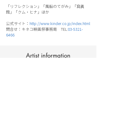
「リフレクション」「風船のてがみ」「寫眞
館」「クム・ヒナ」ほか
公式サイト：
http://www.kinder.co.jp/index.html
問合せ：キネコ映画祭事務局 TEL:
03-5321-
6466
Artist information
CULTURAL SECTION
EMBASSY OF
ISRAEL
, JAPAN
イスラエル大使館 文化部・科学技術部
〒102-0084
東京都千代田区二番町3番地
TEL：03-3264-0392
イスラエル大使館公式ページ