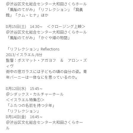
＠渋谷区文化総合センター大和田さくらホール
「風船のてがみ」「リフレクション」「寫眞
館」「クム・ヒナ」ほか
8月15日(土) 14:30～ ＜クロージング上映＞
＠渋谷区文化総合センター大和田さくらホール
「風船のてがみ」「かぐや姫の物語」
「リフレクション」Reflections
2013/イスラエル/6分
監督：ボスマット・アガヨフ ＆ アロン・ズ
ィヴ
街中の窓ガラスには子どもの頃の自分の姿。青
年バーニーは一体なにを思っているのか。
8月12日(水) 15:45～
＠シダックス・カルチャーホール
＜イスラエル特集①＞
「ふたつの名前を持つ少年」
「リフレクション」
8月14日(金) 16:45～
＠渋谷区文化総合センター大和田さくらホー
ル