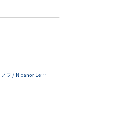
ニカノール・レオノフ / Nicanor Leonoff