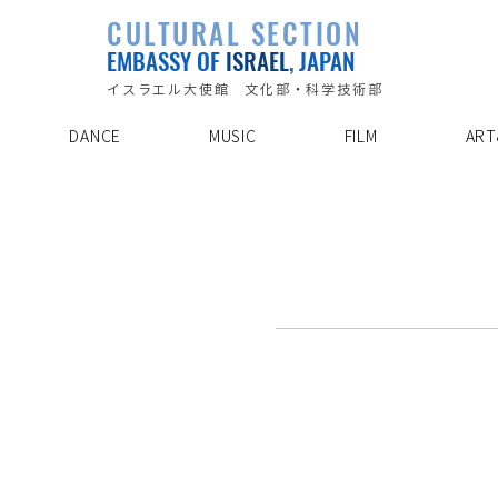
PLAYLIST
CULTURAL SECTION
SPECIAL PROJECT
EVENTS
EMBASSY OF
ISRAEL
, JAPAN
ABOUT US
ARTIST INDE
CONTACT
DISCOVER
イスラエル大使館 文化部・科学技術部
DANCE
MUSIC
FILM
ART