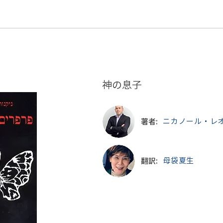
神の息子
著者:
母袋夏生
翻訳: