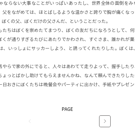
ゃならない大事なことがいっぱいあったし、世界全体の面倒をみ
。父をながめては、ほとばしるような温かさと誇りで胸が痛くなっ
、ぼくの父、ぼくだけの父さんだ、ということだった。
たちはぼくを崇めたてまつり、ぼくの友だちになろうとして、何
ぼくが通りすぎるたびにあたりでかわされ、すぐさま、誰かれが菓
は、いっしょにサッカーしよう、と誘ってくれたりした。ぼくは
やらで家の外にでると、人々はあわてて走りよって、握手したり
ちょっとばかし助けてもらえませんかね、なんて頼んできたりした
一日おきにぼくたちは晩餐会やパーティに出かけ、手紙やプレゼン
PAGE