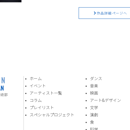
作品詳細ページへ
ON
ホーム
ダンス
AN
イベント
音楽
​アーティスト一覧
​映画
技術部
​コラム
アート&デザイン
プレイリスト
​文学
スペシャルプロジェクト
演劇
食
​科学