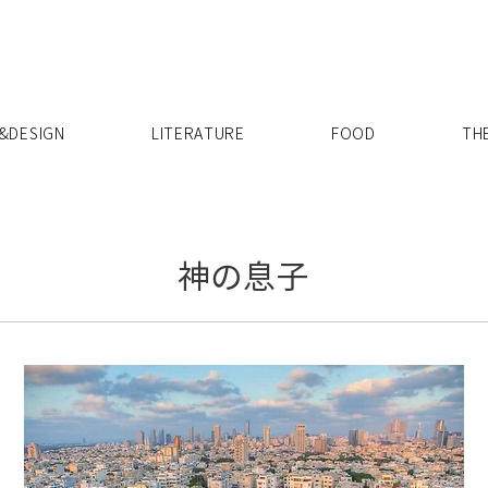
X
&DESIGN
LITERATURE
FOOD
TH
神の息子