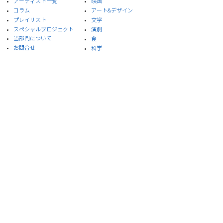
​アーティスト一覧
​映画
​コラム
アート&デザイン
プレイリスト
​文学
スペシャルプロジェクト
演劇
​当部門について
食
お問合せ
​科学
プライバシーポリシー
サイト利用規約
※本サイトはイスラエル大使館メールマガジンを引
用しています。
© 2020 Embassy of Israel, Ministry of Foreign Affairs, ISRAEL