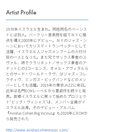
Artist Profile
1978年イスラエル生まれ。同姓同名のベーシス
トとは別人。バークリー音楽院を経てＮＹに拠
点を構え2003年にデビュー。ＮＹのジャズ・シ
ーンにおいてカリスマ・トランぺッターとして
活躍、イスラエル人ジャズメンブームの火付け
役の一人となった。また兄でサックス奏者のユ
ヴァル、姉でクラリネット／サックス奏者のア
ナットとの3コーエンズ、オメル・アヴィタルら
とのサード・ワールド・ラヴ、SFジャズ・コレ
クティヴ、ミンガス・ビッグバンドなどのメン
バーとしても活躍。2015年の東京JAZZに来日。
近年は名門ECMレーベルから意欲作を続々と発
表。故郷イスラエルに戻って始めたプロジェク
ト”ビッグ・ヴィシャス”は、メンバー全員がイ
スラエル出身。そのデビュー・アルバム
『Avishai Cohen Big Vicious』も2020年にECMか
ら発売された
http://www.avishaicohenmusic.com/