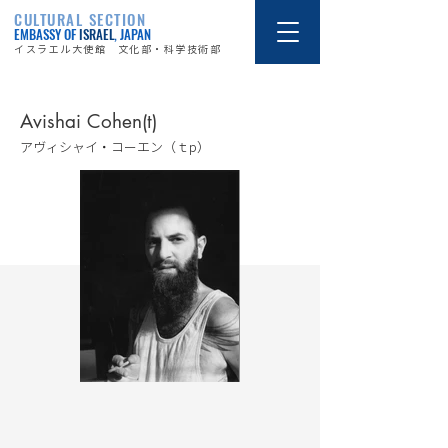
CULTURAL SECTION
EMBASSY OF
ISRAEL
, JAPAN
イスラエル大使館 文化部・科学技術部
Avishai Cohen(t)
アヴィシャイ・コーエン（ｔp）