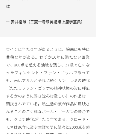
は
ー 安井裕雄（三菱一号館美術館上席学芸員）
ワインに当たり年があるように、絵画にも特に
豊穣な年がある。わずか10年に満たない画業
で、800点を超える油絵を残し、37歳で亡くな
ったフィンセント・ファン・ゴッホであって
も、南仏アルルとそれに続くサン＝レミの時代
（ただしファン・ゴッホの精神状態の波に呼応
するかのように浮き沈みは激しい）の作品は一
頭抜きんでている。私生活の波が作品に反映さ
れることのごく稀なポール・ゴーガンの場合で
も、タヒチ時代が当たり年である。クロード・
モネは86年に及ぶ生涯の間に淡々と2000点を超