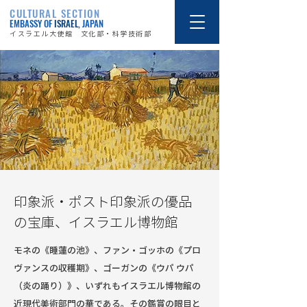
CULTURAL SECTION
EMBASSY OF
ISRAEL
, JAPAN
イスラエル大使館 文化部・科学技術部
印象派・ポスト印象派の優品
の宝庫、イスラエル博物館
モネの《睡蓮の池》、ファン・ゴッホの《プロ
ヴァンスの収穫期》、ゴーガンの《ウパ ウパ
（炎の踊り）》、いずれもイスラエル博物館の
近現代美術部門の華である。その鑑賞の眼目と