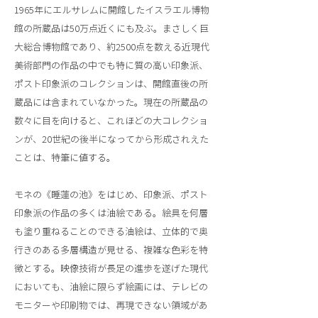
1965年にエルサレムに開館したイスラエル博物
館の所蔵品は50万点近くにも及ぶ。まさしく巨
大総合博物館であり、約2500点を数える近現代
美術部門の作品の中でも特に質の高い印象派、
ポスト印象派のコレクションは、開館直後の所
蔵品には含まれていなかった。現在の所蔵品の
数々に目を向けると、これほどの大コレクショ
ンが、20世紀の後半になってから形成されえた
ことは、特筆に値する。
モネの《睡蓮の池》をはじめ、印象派、ポスト
印象派の作品の多くは油絵である。絵具を何層
も塗り重ねることのできる油絵は、立体的で奥
行きのある多層構造が見せる、複雑な色彩を特
徴とする。映像技術が長足の進歩を遂げた現代
においても、油絵に限らず絵画には、テレビの
モニターや印刷物では、再現できない領域があ