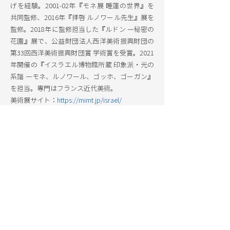
げを経験。2001-02年『モネ展 睡蓮の世界』を
共同監修、2016年『拝啓 ルノワール先生』展を
監修。2018年に監修担当した『ルドン ―秘密の
花園』展で、公益財団法人西洋美術振興財団の
第33回西洋美術振興財団賞 学術賞を受賞。2021
年開催の『イスラエル博物館所蔵 印象派・光の
系譜 ―モネ、ルノワール、ゴッホ、ゴーガン』
を担当。専門はフランス近代美術。
美術展サイト：
https://mimt.jp/israel/
CULTURAL SECTION
EMBASSY OF
ISRAEL
, JAPAN
イスラエル大使館 文化部・科学技術部
〒102-0084
東京都千代田区二番町3番地
TEL：03-3264-0392