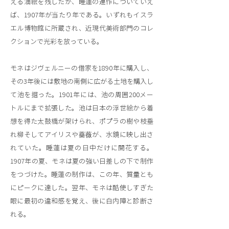
える油絵を残したが、睡蓮の連作についていえ
ば、1907年が当たり年である。いずれもイスラ
エル博物館に所蔵され、近現代美術部門のコレ
クションで光彩を放っている。
モネはジヴェルニーの借家を1890年に購入し、
その3年後には敷地の南側に広がる土地を購入し
て池を掘った。1901年には、池の周囲200メー
トルにまで拡張した。池は日本の浮世絵から着
想を得た太鼓橋が架けられ、ポプラの樹や枝垂
れ柳そしてアイリスや薔薇が、水鏡に映し出さ
れていた。睡蓮は夏の日中だけに開花する。
1907年の夏、モネは夏の強い日差しの下で制作
をつづけた。睡蓮の制作は、この年、質量とも
にピークに達した。翌年、モネは酷使しすぎた
眼に最初の違和感を覚え、後に白内障と診断さ
れる。