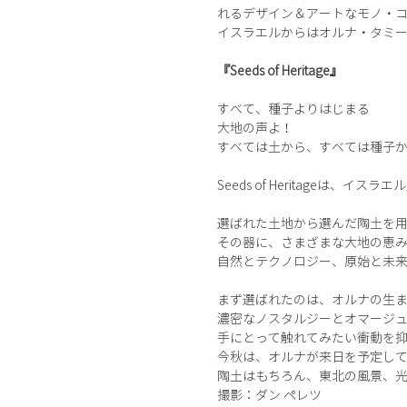
れるデザイン＆アートなモノ・
イスラエルからはオルナ・タミール・
『Seeds of Heritage』
すべて、種子よりはじまる
大地の声よ！
すべては土から、すべては種子
Seeds of Heritage
選ばれた土地から選んだ陶土を
その器に、さまざまな大地の恵
自然とテクノロジー、原始と未
まず選ばれたのは、オルナの生
濃密なノスタルジーとオマージ
手にとって触れてみたい衝動を
今秋は、オルナが来日を予定し
陶土はもちろん、東北の風景、
撮影：ダン ペレツ