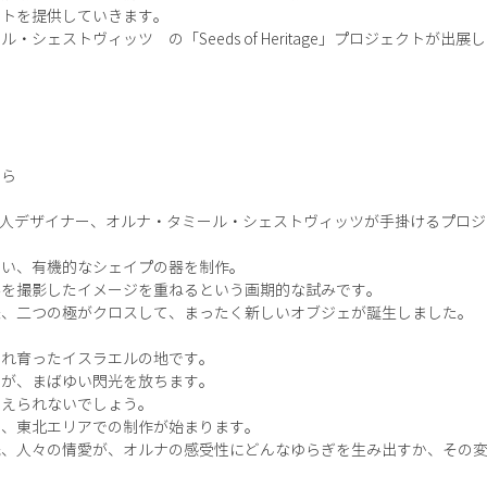
コトを提供していきます。
シェストヴィッツ の「Seeds of Heritage」プロジェクトが出展
から
は、イスラエル人デザイナー、オルナ・タミール・シェストヴィッツが手掛けるプロ
用い、有機的なシェイプの器を制作。
みを撮影したイメージを重ねるという画期的な試みです。
来、二つの極がクロスして、まったく新しいオブジェが誕生しました。
まれ育ったイスラエルの地です。
ュが、まばゆい閃光を放ちます。
抑えられないでしょう。
て、東北エリアでの制作が始まります。
光、人々の情愛が、オルナの感受性にどんなゆらぎを生み出すか、その