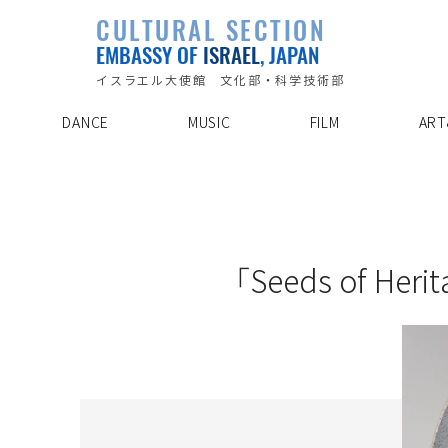
PLAYLIST
CULTURAL SECTION
SPECIAL PROJECT
EVENTS
EMBASSY OF
ISRAEL
, JAPAN
ABOUT US
ARTIST INDE
CONTACT
DISCOVER
イスラエル大使館 文化部・科学技術部
DANCE
MUSIC
FILM
ART
22/10/20
「Seeds of Heri