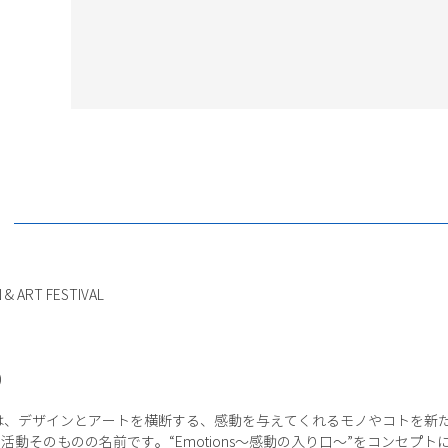
 & ART FESTIVAL
)
ト）とは、デザインとアートを横断する、感動を与えてくれるモノやコトを
動そのものの名前です。“Emotions〜感動の入り口〜”をコンセプ