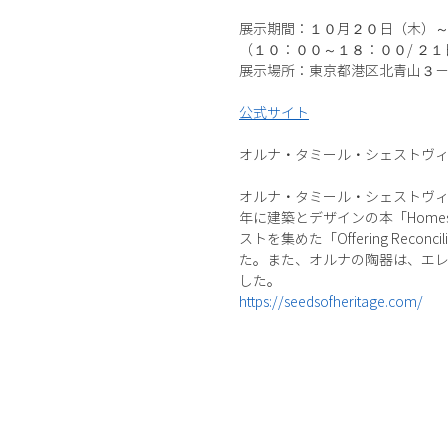
展示期間：１０月２０日（木）
（１０：００～１８：００/ ２
展示場所：東京都港区北青山３
公式サイト
オルナ・タミール・シェストヴィッツOrna
オルナ・タミール・シェストヴィ
年に建築とデザインの本「Homes 
ストを集めた「Offering Re
た。また、オルナの陶器は、エレツ・イスラ
した。
https://seedsofheritage.com/