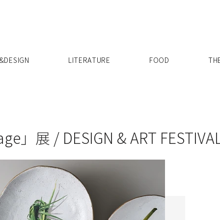
X
&DESIGN
LITERATURE
FOOD
TH
tage」展 / DESIGN & ART FESTIVA