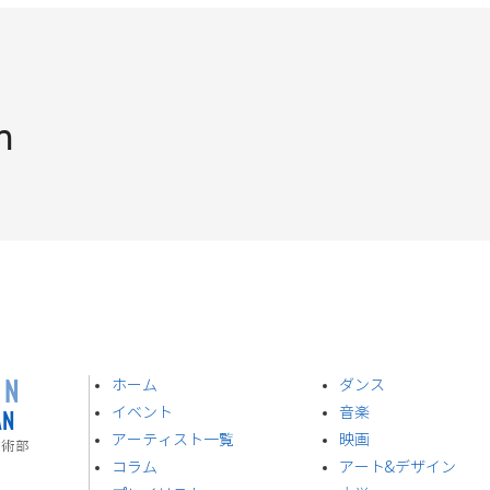
n
ON
ホーム
ダンス
AN
イベント
音楽
​アーティスト一覧
​映画
技術部
​コラム
アート&デザイン