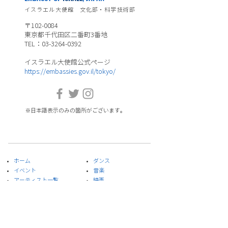
イスラエル大使館 文化部・科学技術部
〒102-0084
東京都千代田区二番町3番地
TEL：03-3264-0392
イスラエル大使館公式ページ
https://embassies.gov.il/tokyo/
※日本語表示のみの箇所がございます。
ホーム
ダンス
イベント
音楽
​アーティスト一覧
​映画
​コラム
アート&デザイン
プレイリスト
​文学
スペシャルプロジェクト
演劇
​当部門について
食
お問合せ