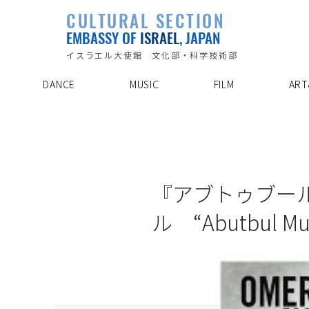
PLAYLIST
CULTURAL SECTION
SPECIAL PROJECT
EVENTS
EMBASSY OF
ISRAEL
, JAPAN
ABOUT US
ARTIST INDE
CONTACT
DISCOVER
イスラエル大使館 文化部・科学技術部
DANCE
MUSIC
FILM
ART
16/4/19
『アブトゥブー
ル “Abutbul Musi