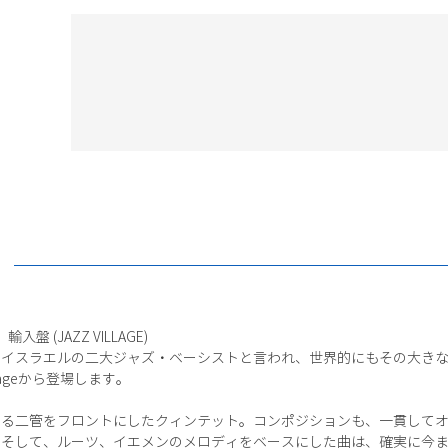
盤 (JAZZ VILLAGE)
、イスラエルの二大ジャズ・ベーシストと言われ、世界的にもその大き
lageから登場します。
る二管をフロントにしたクィンテット。コンポジションも、一貫してオ
そして、ルーツ、イエメンのメロディをベースにした曲は、確実に今ま