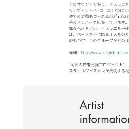
上のサウンドであり、イスラエル
てアヴィシャイ･コーエン(tp)
隈での活動も見られるAsaf Yuri
手のメンバーを結集しています。
構造への変化は、イスラエル→NY
ば、ベースを手に踊るオメルの相
旅も予定！このグループがどの
詳細：
http://www.kinginternation
“同郷の若者発掘プロジェクト”
スラエルジャズメンが成功する
Artist
informatio