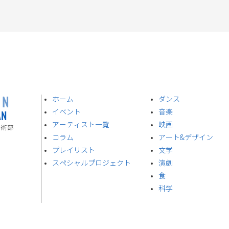
ON
ホーム
ダンス
AN
イベント
音楽
​アーティスト一覧
​映画
技術部
​コラム
アート&デザイン
プレイリスト
​文学
スペシャルプロジェクト
演劇
食
​科学