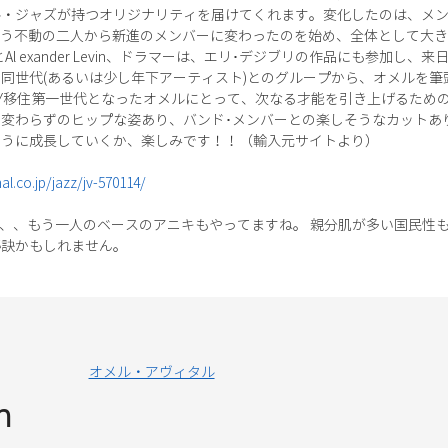
・ジャズが持つオリジナリティを届けてくれます。変化したのは、メン
という不動の二人から新進のメンバーに変わったのを始め、全体として大きく
aとAl exander Levin、ドラマーは、エリ･デジブリの作品にも参加し、来日
同世代(あるいは少し年下アーティスト)とのグループから、オメルを筆頭
移住第一世代となったオメルにとって、次なる才能を引き上げるための一歩か
変わらずのヒップな姿あり、バンド･メンバーとの楽しそうなカットあ
ように成長していくか、楽しみです！！（輸入元サイトより）
al.co.jp/jazz/jv-570114/
、、、もう一人のベースのアニキもやってますね。 親分肌が多い国民性も
秘訣かもしれません。
オメル・アヴィタル
n