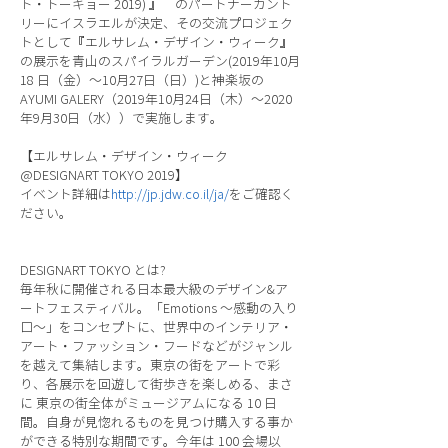
ト・トーキョー 2019) 』 のパートナーカント
リーにイスラエルが決定、その交流プロジェク
トとして『エルサレム・デザイン・ウィーク』
の展示を青山のスパイラルガーデン(2019年10月
18 日（金）〜10月27日（日）)と神楽坂の
AYUMI GALERY（2019年10月24日（木）〜2020
年9月30日（水））で実施します。
【エルサレム・デザイン・ウィーク
@DESIGNART TOKYO 2019】
イベント詳細は
http://jp.jdw.co.il/ja/
をご確認く
ださい。
DESIGNART TOKYO とは?
毎年秋に開催される日本最大級のデザイン&ア
ートフェスティバル。「Emotions 〜感動の入り
口〜」をコンセプトに、世界中のインテリア・
アート・ファッション・フードなどがジャンル
を越えて集結します。東京の街をアートで彩
り、各展示を回遊して街歩きを楽しめる、まさ
に 東京の街全体がミュージアムになる 10 日
間。自身が見惚れるものを見つけ購入する事か
ができる特別な期間です。今年は 100 会場以