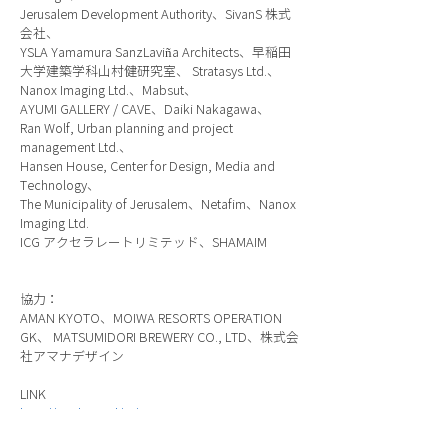
Jerusalem Development Authority、SivanS 株式
会社、
YSLA Yamamura SanzLaviña Architects、早稲田
大学建築学科山村健研究室、 Stratasys Ltd.、
Nanox Imaging Ltd.、Mabsut、
AYUMI GALLERY / CAVE、Daiki Nakagawa、
Ran Wolf, Urban planning and project
management Ltd.、
Hansen House, Center for Design, Media and
Technology、
The Municipality of Jerusalem、Netafim、Nanox
Imaging Ltd.
ICG アクセラレートリミテッド、SHAMAIM
協力：
AMAN KYOTO、MOIWA RESORTS OPERATION
GK、 MATSUMIDORI BREWERY CO., LTD、株式会
社アマナデザイン
LINK
http://jp.jdw.co.il/ja/