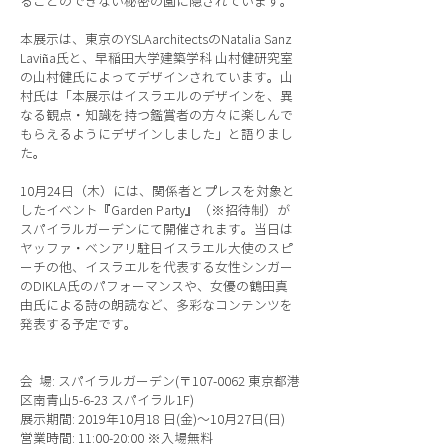
ることのできない秘密の園に隠されています。
本展示は、東京のYSLAarchitectsのNatalia Sanz
Laviña氏と、早稲田大学建築学科 山村健研究室
の山村健氏によってデザインされています。山
村氏は「本展示はイスラエルのデザインを、異
なる観点・知識を持つ鑑賞者の方々に楽しんで
もらえるようにデザインしました」と語りまし
た。
10月24日（木）には、関係者とプレスを対象と
したイベント『Garden Party』（※招待制）が
スパイラルガーデンにて開催されます。当日は
ヤッファ・ベンアリ駐日イスラエル大使のスピ
ーチの他、イスラエルを代表する女性シンガー
のDIKLA氏のパフォーマンスや、女優の鶴田真
由氏による詩の朗読など、多彩なコンテンツを
発表する予定です。
会 場: スパイラルガーデン(〒107-0062 東京都港
区南青山5-6-23 スパイラル1F)
展示期間: 2019年10月18 日(金)〜10月27日(日)
営業時間: 11:00-20:00 ※入場無料