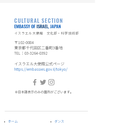
CULTURAL SECTION
EMBASSY OF
ISRAEL
, JAPAN
イスラエル大使館 文化部・科学技術部
〒102-0084
東京都千代田区二番町3番地
TEL：03-3264-0392
イスラエル大使館公式ページ
https://embassies.gov.il/tokyo/
※日本語表示のみの箇所がございます。
ホーム
ダンス
イベント
音楽
​アーティスト一覧
​映画