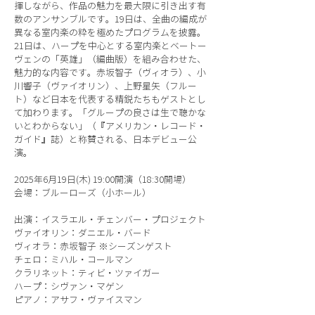
揮しながら、作品の魅力を最大限に引き出す有
数のアンサンブルです。19日は、全曲の編成が
異なる室内楽の粋を極めたプログラムを披露。
21日は、ハープを中心とする室内楽とベートー
ヴェンの「英雄」（編曲版）を組み合わせた、
魅力的な内容です。赤坂智子（ヴィオラ）、小
川響子（ヴァイオリン）、上野星矢（フルー
ト）など日本を代表する精鋭たちもゲストとし
て加わります。「グループの良さは生で聴かな
いとわからない」（『アメリカン・レコード・
ガイド』誌）と称賛される、日本デビュー公
演。
2025年6月19日(木) 19:00開演（18:30開場）
会場：ブルーローズ（小ホール）
出演：イスラエル・チェンバー・プロジェクト
ヴァイオリン：ダニエル・バード
ヴィオラ：赤坂智子 ※シーズンゲスト
チェロ：ミハル・コールマン
クラリネット：ティビ・ツァイガー
ハープ：シヴァン・マゲン
ピアノ：アサフ・ヴァイスマン