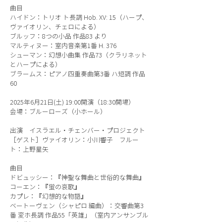
曲目
ハイドン：トリオ ト長調 Hob. XV: 15（ハープ、
ヴァイオリン、チェロによる）
ブルッフ：8つの小品 作品83 より
マルティヌー：室内音楽第1番 H. 376
シューマン：幻想小曲集 作品73（クラリネット
とハープによる）
ブラームス：ピアノ四重奏曲第3番 ハ短調 作品
60
2025年6月21日(土) 19:00開演（18:30開場）
会場：ブルーローズ（小ホール）
出演 イスラエル・チェンバー・プロジェクト
［ゲスト］ヴァイオリン：小川響子 フルー
ト：上野星矢
曲目
ドビュッシー：『神聖な舞曲と世俗的な舞曲』
コーエン：『蛍の哀歌』
カプレ：『幻想的な物語』
ベートーヴェン（シャピロ 編曲）：交響曲第3
番 変ホ長調 作品55「英雄」（室内アンサンブル