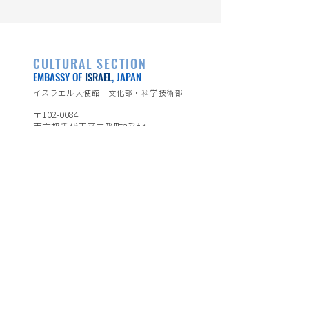
CULTURAL SECTION
EMBASSY OF
ISRAEL
, JAPAN
イスラエル大使館 文化部・科学技術部
〒102-0084
東京都千代田区二番町3番地
TEL：03-3264-0392
イスラエル大使館公式ページ
https://embassies.gov.il/tokyo/
※日本語表示のみの箇所がございます。
ホーム
ダンス