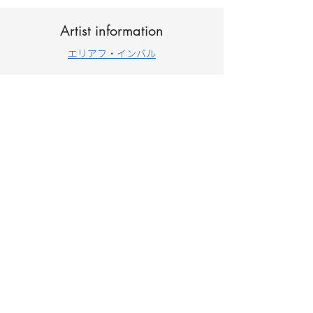
Artist information
エリアフ・インバル
CULTURAL SECTION
EMBASSY OF
ISRAEL
, JAPAN
イスラエル大使館 文化部・科学技術部
〒102-0084
東京都千代田区二番町3番地
TEL：03-3264-0392
イスラエル大使館公式ページ
https://embassies.gov.il/tokyo/
※日本語表示のみの箇所がございます。