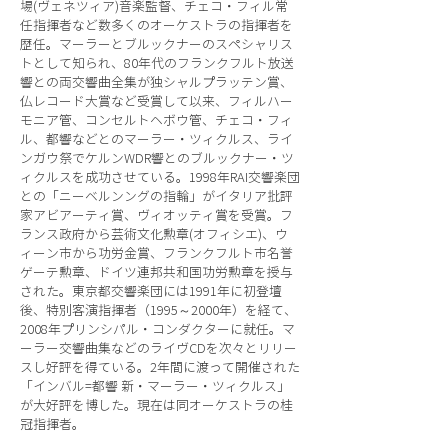
場(ヴェネツィア)音楽監督、チェコ・フィル常
任指揮者など数多くのオーケストラの指揮者を
歴任。マーラーとブルックナーのスペシャリス
トとして知られ、80年代のフランクフルト放送
響との両交響曲全集が独シャルプラッテン賞、
仏レコード大賞など受賞して以来、フィルハー
モニア管、コンセルトヘボウ管、チェコ・フィ
ル、都響などとのマーラー・ツィクルス、ライ
ンガウ祭でケルンWDR響とのブルックナー・ツ
ィクルスを成功させている。1998年RAI交響楽団
との「ニーベルンングの指輪」がイタリア批評
家アビアーティ賞、ヴィオッティ賞を受賞。フ
ランス政府から芸術文化勲章(オフィシエ)、ウ
ィーン市から功労金賞、フランクフルト市名誉
ゲーテ勲章、ドイツ連邦共和国功労勲章を授与
された。東京都交響楽団には1991年に初登壇
後、特別客演指揮者（1995～2000年）を経て、
2008年プリンシパル・コンダクターに就任。マ
ーラー交響曲集などのライヴCDを次々とリリー
スし好評を得ている。2年間に渡って開催された
「インバル=都響 新・マーラー・ツィクルス」
が大好評を博した。現在は同オーケストラの桂
冠指揮者。