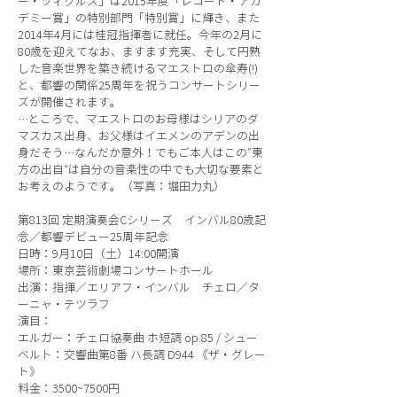
ー・ツィクルス」は2015年度「レコード・アカ
デミー賞」の特別部門「特別賞」に輝き、また
2014年4月には桂冠指揮者に就任。今年の2月に
80歳を迎えてなお、ますます充実、そして円熟
した音楽世界を築き続けるマエストロの傘寿(!)
と、都響の関係25周年を祝うコンサートシリー
ズが開催されます。
…ところで、マエストロのお母様はシリアのダ
マスカス出身、お父様はイエメンのアデンの出
身だそう…なんだか意外！でもご本人はこの”東
方の出自“は自分の音楽性の中でも大切な要素と
お考えのようです。（写真：堀田力丸）
第813回 定期演奏会Cシリーズ インバル80歳記
念／都響デビュー25周年記念
日時：9月10日（土）14:00開演
場所：東京芸術劇場コンサートホール
出演：指揮／エリアフ・インバル チェロ／タ
ーニャ・テツラフ
演目：
エルガー：チェロ協奏曲 ホ短調 op.85 / シュー
ベルト：交響曲第8番 ハ長調 D944 《ザ・グレー
ト》
料金：3500~7500円