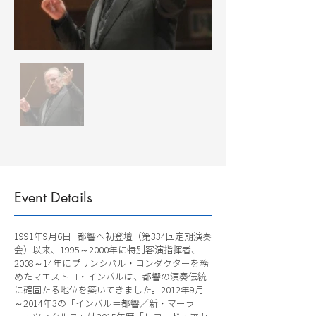
Event Details
1991年9月6日 都響へ初登壇（第334回定期演奏
会）以来、1995～2000年に特別客演指揮者、
2008～14年にプリンシパル・コンダクターを務
めたマエストロ・インバルは、都響の演奏伝統
に確固たる地位を築いてきました。2012年9月
～2014年3の「インバル＝都響／新・マーラ