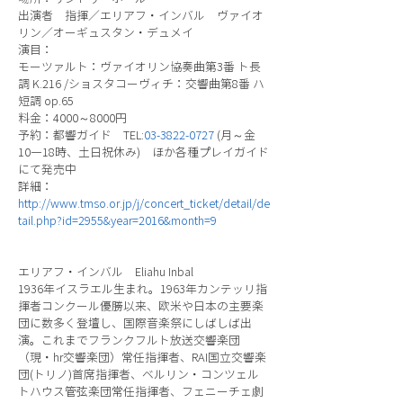
出演者 指揮／エリアフ・インバル ヴァイオ
リン／オーギュスタン・デュメイ
演目：
モーツァルト：ヴァイオリン協奏曲第3番 ト長
調 K.216 /ショスタコーヴィチ：交響曲第8番 ハ
短調 op.65
料金：4000～8000円
予約：都響ガイド TEL:
03-3822-0727
(月～金
10―18時、土日祝休み) ほか各種プレイガイド
にて発売中
詳細：
http://www.tmso.or.jp/j/concert_ticket/detail/de
tail.php?id=2955&year=2016&month=9
エリアフ・インバル Eliahu Inbal
1936年イスラエル生まれ。1963年カンテッリ指
揮者コンクール優勝以来、欧米や日本の主要楽
団に数多く登壇し、国際音楽祭にしばしば出
演。これまでフランクフルト放送交響楽団
（現・hr交響楽団）常任指揮者、RAI国立交響楽
団(トリノ)首席指揮者、ベルリン・コンツェル
トハウス管弦楽団常任指揮者、フェニーチェ劇