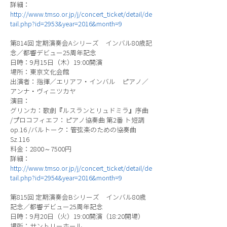
詳細：
http://www.tmso.or.jp/j/concert_ticket/detail/de
tail.php?id=2953&year=2016&month=9
第814回 定期演奏会Aシリーズ インバル80歳記
念／都響デビュー25周年記念
日時：9月15日（木）19:00開演
場所：東京文化会館
出演者：指揮／エリアフ・インバル ピアノ／
アンナ・ヴィニツカヤ
演目：
グリンカ：歌劇『ルスランとリュドミラ』序曲
/プロコフィエフ：ピアノ協奏曲 第2番 ト短調
op.16 /バルトーク：管弦楽のための協奏曲
Sz.116
料金：2800～7500円
詳細：
http://www.tmso.or.jp/j/concert_ticket/detail/de
tail.php?id=2954&year=2016&month=9
第815回 定期演奏会Bシリーズ インバル80歳
記念／都響デビュー25周年記念
日時：9月20日（火）19:00開演（18:20開場）
場所：サントリーホール