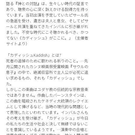
語る『神との対話』は、生々しい時代の証言で
あり、聴衆の心に深く訴えかける説得力を持っ
ています。当初出演を予定していたピサール氏
の急逝を受け、遺志は夫人と息女、そしてピサ
ールと共演を重ねてきたインバルに引き継がれ
ました。不安な時代にこそ聴かれるべき、かつ
てない《カディッシュ》がここに。」（主催者
サイトより）
「カディッシュKaddish」とは?
死者の追悼のために歌われる祈りのこと。…先
月公開されたカンヌ映画祭受賞映画『サウルの
息子』の中で、絶滅収容所で主人公が必死に追
い求めるもの、それも「カディッシュ」でし
た。
しかしこの楽曲はユダヤ教の伝統的な宗教音楽
ではありません。作曲したバーンスタインは、
この曲を暗殺されたケネディ大統領のレクイエ
ムとして捧げるなど、当時の現代的な問題とし
て表現したといわれています。インバルさんも
その考えを受け継ぎ、「カディッシュ」が今日
の私たちの生活や社会と決して無縁ではないこ
とを意識しているようです。…演奏中の合唱と