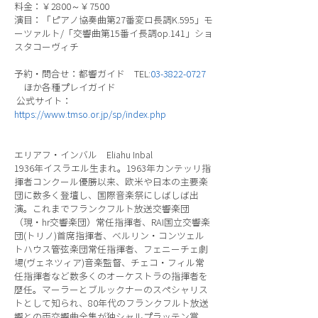
料金：￥2800～￥7500
演目：「ピアノ協奏曲第27番変ロ長調K.595」モ
ーツァルト/「交響曲第15番イ長調op.141」ショ
スタコーヴィチ
予約・問合せ：都響ガイド TEL:
03-3822-0727
ほか各種プレイガイド
公式サイト：
https://www.tmso.or.jp/sp/index.php
エリアフ・インバル Eliahu Inbal
1936年イスラエル生まれ。1963年カンテッリ指
揮者コンクール優勝以来、欧米や日本の主要楽
団に数多く登壇し、国際音楽祭にしばしば出
演。これまでフランクフルト放送交響楽団
（現・hr交響楽団）常任指揮者、RAI国立交響楽
団(トリノ)首席指揮者、ベルリン・コンツェル
トハウス管弦楽団常任指揮者、フェニーチェ劇
場(ヴェネツィア)音楽監督、チェコ・フィル常
任指揮者など数多くのオーケストラの指揮者を
歴任。マーラーとブルックナーのスペシャリス
トとして知られ、80年代のフランクフルト放送
響との両交響曲全集が独シャルプラッテン賞、