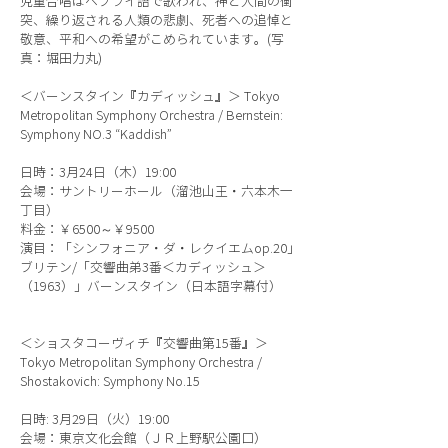
児童合唱はヘブライ語で歌われ、神と人間の衝
突、繰り返される人類の悲劇、死者への追悼と
敬意、平和への希望がこめられています。(写
真：堀田力丸)
＜バーンスタイン『カディッシュ』＞ Tokyo
Metropolitan Symphony Orchestra / Bernstein:
Symphony NO.3 “Kaddish”
日時：3月24日（木）19:00
会場：サントリーホール（溜池山王・六本木一
丁目）
料金：￥6500～￥9500
演目：「シンフォニア・ダ・レクイエムop.20」
ブリテン/「交響曲弟3番＜カディッシュ＞
（1963）」バーンスタイン（日本語字幕付）
＜ショスタコーヴィチ『交響曲第15番』＞
Tokyo Metropolitan Symphony Orchestra /
Shostakovich: Symphony No.15
日時: 3月29日（火）19:00
会場：東京文化会館（ＪＲ上野駅公園口）