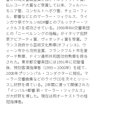
仏レコード大賞など受賞して以来、フィルハー
モニア管、コンセルトヘボウ管、チェコ・フィ
ル、都響などとのマーラー・ツィクルス、ライ
ンガウ祭でケルンWDR響とのブルックナー・ツ
ィクルスを成功させている。1998年RAI交響楽団
との「ニーベルンングの指輪」がイタリア批評
家アビアーティ賞、ヴィオッティ賞を受賞。フ
ランス政府から芸術文化勲章(オフィシエ)、ウ
ィーン市から功労金賞、フランクフルト市名誉
ゲーテ勲章、ドイツ連邦共和国功労勲章を授与
された。東京都交響楽団には1991年に初登壇
後、特別客演指揮者（1995～2000年）を経て、
2008年プリンシパル・コンダクターに就任。マ
ーラー交響曲集などのライヴCDを次々とリリー
スし好評を得ている。2年間に渡って開催された
「インバル=都響 新・マーラー・ツィクルス」
が大好評を博した。現在は同オーケストラの桂
冠指揮者。