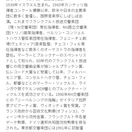
1936年イスラエル生まれ。1963年カンテッリ指
揮者コンクール優勝以来、欧米や日本の主要楽
団に数多く登壇し、国際音楽祭にしばしば出
演。これまでフランクフルト放送交響楽団
（現・hr交響楽団）常任指揮者、RAI国立交響楽
団(トリノ)首席指揮者、ベルリン・コンツェル
トハウス管弦楽団常任指揮者、フェニーチェ劇
場(ヴェネツィア)音楽監督、チェコ・フィル常
任指揮者など数多くのオーケストラの指揮者を
歴任。マーラーとブルックナーのスペシャリス
トとして知られ、80年代のフランクフルト放送
響との両交響曲全集が独シャルプラッテン賞、
仏レコード大賞など受賞して以来、フィルハー
モニア管、コンセルトヘボウ管、チェコ・フィ
ル、都響などとのマーラー・ツィクルス、ライ
ンガウ祭でケルンWDR響とのブルックナー・ツ
ィクルスを成功させている。1998年RAI交響楽団
との「ニーベルンングの指輪」がイタリア批評
家アビアーティ賞、ヴィオッティ賞を受賞。フ
ランス政府から芸術文化勲章(オフィシエ)、ウ
ィーン市から功労金賞、フランクフルト市名誉
ゲーテ勲章、ドイツ連邦共和国功労勲章を授与
された。東京都交響楽団には1991年に初登壇