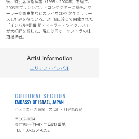
後、特別客演指揮者（1995～2000年）を経て、
2008年プリンシパル・コンダクターに就任。マ
ーラー交響曲集などのライヴCDを次々とリリー
スし好評を得ている。2年間に渡って開催された
「インバル=都響 新・マーラー・ツィクルス」
が大好評を博した。現在は同オーケストラの桂
冠指揮者。
Artist information
エリアフ・インバル
CULTURAL SECTION
EMBASSY OF
ISRAEL
, JAPAN
イスラエル大使館 文化部・科学技術部
〒102-0084
東京都千代田区二番町3番地
TEL：03-3264-0392