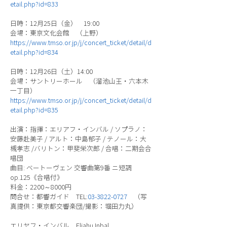
etail.php?id=833
日時：12月25日（金） 19:00
会場：東京文化会館 （上野）
https://www.tmso.or.jp/j/concert_ticket/detail/d
etail.php?id=834
日時：12月26日（土）14:00
会場：サントリーホール （溜池山王・六本木
一丁目）
https://www.tmso.or.jp/j/concert_ticket/detail/d
etail.php?id=835
出演：指揮：エリアフ・インバル / ソプラノ：
安藤赴美子 / アルト：中島郁子 / テノール：大
槻孝志 /バリトン：甲斐栄次郎 / 合唱：二期会合
唱団
曲目: ベートーヴェン 交響曲第9番 ニ短調
op.125《合唱付》
料金：2200～8000円
問合せ：都響ガイド TEL:
03-3822-0727
（写
真提供：東京都交響楽団/撮影：堀田力丸）
エリヤフ・インバル Eliahu Inbal