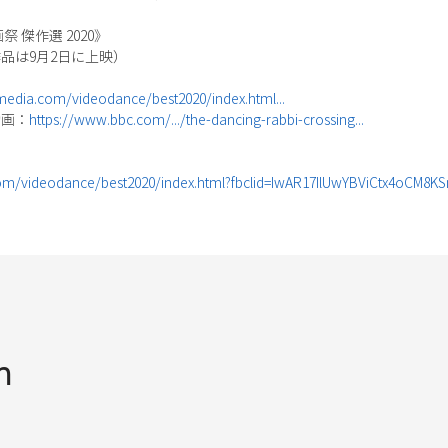
 傑作選 2020》
作品は9月2日に上映）
edia.com/videodance/best2020/index.html...
動画：
https://www.bbc.com/.../the-dancing-rabbi-crossing...
om/videodance/best2020/index.html?fbclid=IwAR17IlUwYBViCtx4oCM8
n