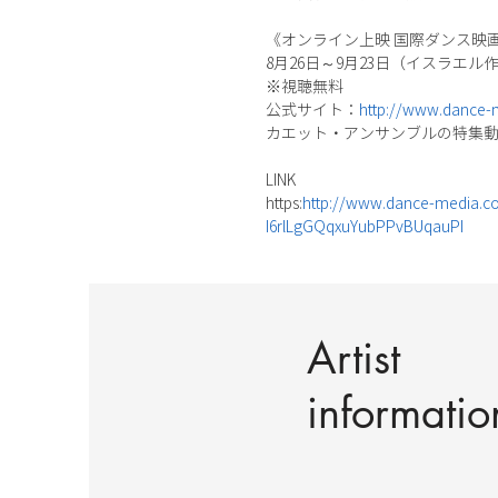
《オンライン上映 国際ダンス映画祭
8月26日～9月23日（イスラエル
※視聴無料
公式サイト：
http://www.dance-m
カエット・アンサンブルの特集
LINK
https:
http://www.dance-media.c
I6rlLgGQqxuYubPPvBUqauPI
Artist
informatio