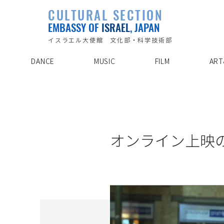
PLAYLIST
CULTURAL SECTION
SPECIAL PROJECT
EVENTS
EMBASSY OF
ISRAEL
, JAPAN
ABOUT US
ARTIST INDE
CONTACT
DISCOVER
イスラエル大使館 文化部・科学技術部
DANCE
MUSIC
FILM
ART
20/8/25
オンライン上映