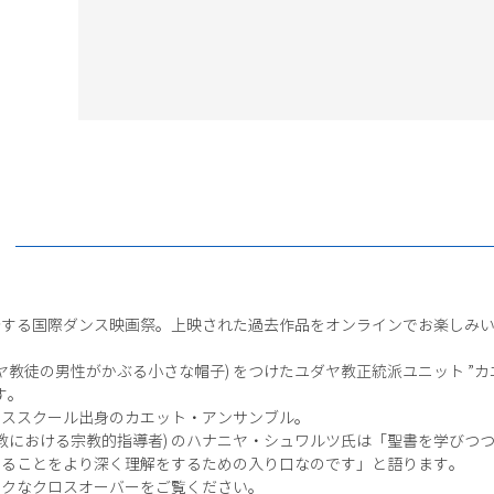
介する国際ダンス映画祭。上映された過去作品をオンラインでお楽しみ
ヤ教徒の男性がかぶる小さな帽子) をつけたユダヤ教正統派ユニット ”カ
す。
ンススクール出身のカエット・アンサンブル。
ヤ教における宗教的指導者) のハナニヤ・シュワルツ氏は「聖書を学びつ
いることをより深く理解をするための入り口なのです」と語ります。
ークなクロスオーバーをご覧ください。