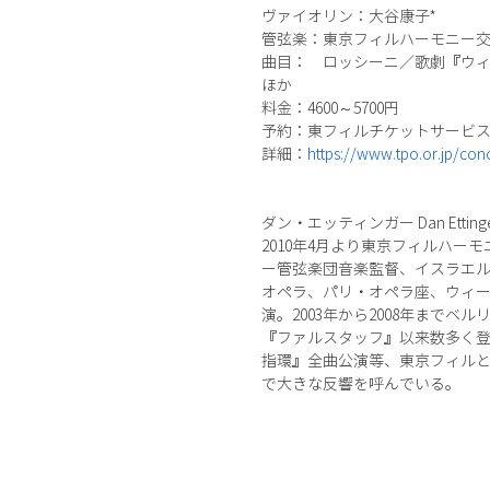
ヴァイオリン：大谷康子*
管弦楽：東京フィルハーモニー
曲目： ロッシーニ／歌劇『ウィ
ほか
料金：4600～5700円
予約：東フィルチケットサービス03-53
詳細：
https://www.tpo.or.jp/con
ダン・エッティンガー Dan Etting
2010年4月より東京フィルハー
ー管弦楽団音楽監督、イスラエ
オペラ、パリ・オペラ座、ウィ
演。2003年から2008年まで
『ファルスタッフ』以来数多く登場
指環』全曲公演等、東京フィルと
で大きな反響を呼んでいる。