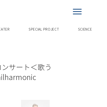
EATER
SPECIAL PROJECT
​SCIENCE
コンサート＜歌う
lharmonic