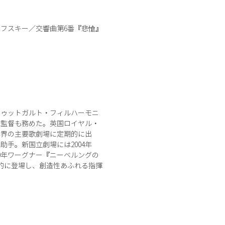
フスキー／交響曲第6番『悲愴』
ュトゥットガルト・フィルハーモニ
総監督も務めた。英国ロイヤル・
世界の主要歌劇場に定期的に出
助手。新国立劇場には2004年
10年ワーグナー『ニーベルングの
期的に登場し、創造性あふれる指揮