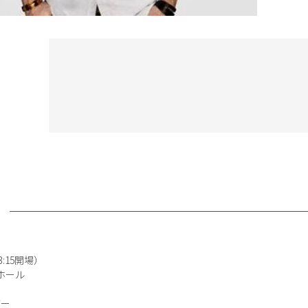
3:15開場）
ドホール
ガー