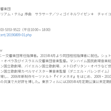
交響楽団
リアム・テル』序曲 サラサーテ／ツィゴイネルワイゼン＊ チャイコ
53-9522（平日10:00～18:00）
cert/20190809-01.php
er
モニー交響楽団常任指揮者。2015年4月より同団桂冠指揮者に就任。シ
ル・オペラ及びイスラエル交響楽団音楽監督。マンハイム国民劇場音楽
ーン国立歌劇場、バイエルン国立歌劇場、メトロポリタン・オペラなど
ベルリン国立歌劇場カペルマイスター兼音楽監督（ダニエル・バレンボイム）
し、2006年新制作モーツァルト『イドメネオ』をはじめ、2009・20
の共演で大好評を博した。東京フィルには2005年4月定期公演以来定