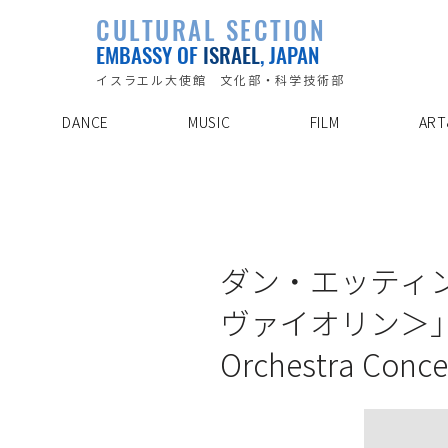
PLAYLIST
CULTURAL SECTION
SPECIAL PROJECT
EVENTS
EMBASSY OF
ISRAEL
, JAPAN
ABOUT US
ARTIST INDE
CONTACT
DISCOVER
イスラエル大使館 文化部・科学技術部
DANCE
MUSIC
FILM
ART
19/8/8
ダン・エッティ
ヴァイオリン＞」Dan E
Orchestra Conce