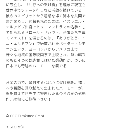
に設立し、「共存への架け橋」を理念に現在も
世界中でツアーを行うなど活動を続けている。
彼らのスピリットから着想を得て脚本を共同で
書きおろし、監督も務めたのは、イスラエル・
テルアビブ出身でヒューマンドラマの名手とし
て知られるドロール・ザハヴィ。若者たちを導
くマエストロを演じるのは、『ありがとう、ト
ニ・エルドマン』で絶賛されたペーター・シモ
ニシェック。ヨーロッパからアメリカまで、
様々な地域の国際映画祭で上映され、熱い喝采
のもと４つの観客賞に輝いた感動作が、ついに
日本でも奇跡のハーモニーを奏でる──！
音楽の力で、敵対する心と心に架け橋を。憎し
みや葛藤を乗り越えて生まれたハーモニーが、
壁を越えて世界中に響きわたる今冬必見の感動
作。続報にご期待下さい！
© CCC Filmkunst GmbH
＜STORY＞