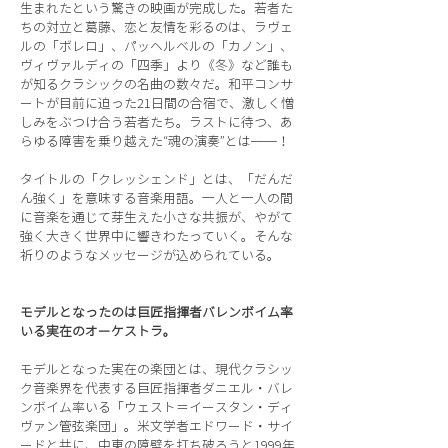
生まれたという驚きの映画が完成した。若者た
ちの対立と葛藤、恋と友情を彩るのは、ラヴェ
ルの「ボレロ」、パッヘルベルの「カノン」、
ヴィヴァルディの「四季」より《冬》など誰も
が知るクラシックの名曲の数々だ。和平コンサ
ートが目前に迫った21日間の合宿で、激しく憎
しみをぶつけ合う若者たち。ラストに待つ、あ
らゆる障害を乗り越えた“魂の演奏”とは──！
タイトルの「クレッシェンド」とは、「だんだ
ん強く」を意味する音楽用語。一人と一人の間
に音楽を通じて芽生えた小さな共振が、やがて
強く大きく世界中に響きわたっていく。そんな
祈りのようなメッセージが込められている。
モデルとなったのは巨匠指揮者バレンボイム率
いる実在のオーケストラ。
モデルとなった実在の楽団とは、現代クラシッ
ク音楽界を代表する巨匠指揮者ダニエル・バレ
ンボイム率いる「ウェスト＝イースタン・ディ
ヴァン管弦楽団」。米文学者エドワード・サイ
ードと共に、中東の障壁を打ち破ろうと1999年