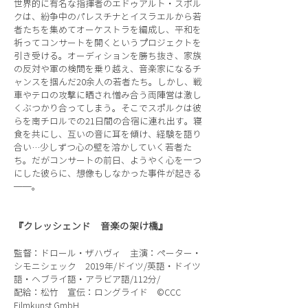
世界的に有名な指揮者のエドゥアルト・スポル
クは、紛争中のパレスチナとイスラエルから若
者たちを集めてオーケストラを編成し、平和を
祈ってコンサートを開くというプロジェクトを
引き受ける。オーディションを勝ち抜き、家族
の反対や軍の検問を乗り越え、音楽家になるチ
ャンスを掴んだ20余人の若者たち。しかし、戦
車やテロの攻撃に晒され憎み合う両陣営は激し
くぶつかり合ってしまう。そこでスポルクは彼
らを南チロルでの21日間の合宿に連れ出す。寝
食を共にし、互いの音に耳を傾け、経験を語り
合い…少しずつ心の壁を溶かしていく若者た
ち。だがコンサートの前日、ようやく心を一つ
にした彼らに、想像もしなかった事件が起きる
──。
『クレッシェンド 音楽の架け橋』
監督：ドロール・ザハヴィ 主演：ペーター・
シモニシェック 2019年/ドイツ/英語・ドイツ
語・ヘブライ語・アラビア語/112分/
配給：松竹 宣伝：ロングライド ©CCC
Filmkunst GmbH