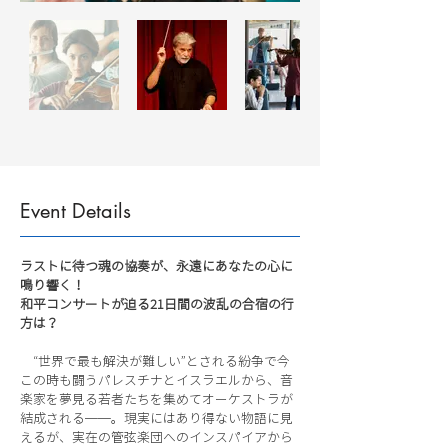
Event Details
ラストに待つ魂の協奏が、永遠にあなたの心に
鳴り響く！
和平コンサートが迫る21日間の波乱の合宿の行
方は？
“世界で最も解決が難しい”とされる紛争で今
この時も闘うパレスチナとイスラエルから、音
楽家を夢見る若者たちを集めてオーケストラが
結成される──。現実にはあり得ない物語に見
えるが、実在の管弦楽団へのインスパイアから