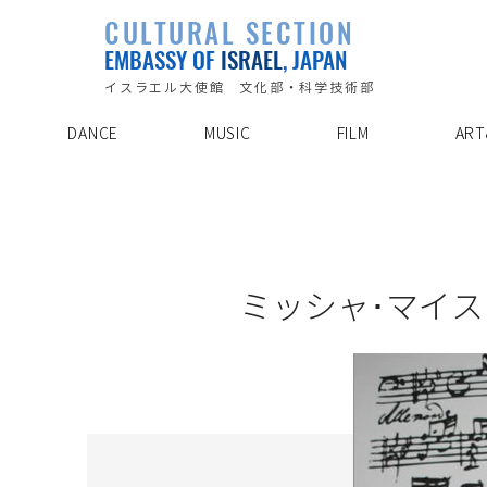
PLAYLIST
CULTURAL SECTION
SPECIAL PROJECT
EVENTS
EMBASSY OF
ISRAEL
, JAPAN
ABOUT US
ARTIST INDE
CONTACT
DISCOVER
イスラエル大使館 文化部・科学技術部
DANCE
MUSIC
FILM
ART
22/10/30
ミッシャ･マイス