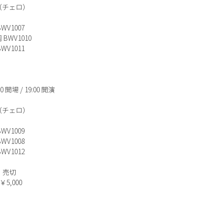
（チェロ）
V1007
WV1010
V1011
 開場 / 19:00 開演
（チェロ）
V1009
V1008
V1012
）売切
5,000