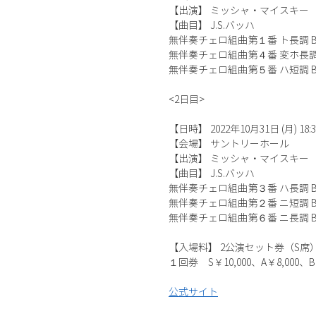
【出演】 ミッシャ・マイスキー
【曲目】 J.S.バッハ
無伴奏チェロ組曲第１番 ト長調 BW
無伴奏チェロ組曲第４番 変ホ長調 B
無伴奏チェロ組曲第５番 ハ短調 BW
<2日目>
【日時】 2022年10月31日 (月) 18:30
【会場】 サントリーホール
【出演】 ミッシャ・マイスキー
【曲目】 J.S.バッハ
無伴奏チェロ組曲第３番 ハ長調 BW
無伴奏チェロ組曲第２番 ニ短調 BW
無伴奏チェロ組曲第６番 ニ長調 BW
【入場料】 2公演セット券（S席
１回券 S￥10,000、A￥8,000、B￥
公式サイト