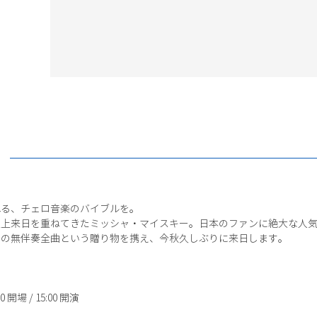
れる、チェロ音楽のバイブルを。
回以上来日を重ねてきたミッシャ・マイスキー。日本のファンに絶大な人
ハの無伴奏全曲という贈り物を携え、今秋久しぶりに来日します。
 開場 / 15:00 開演