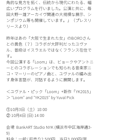
角的な見方を拓く、伝統から現代にわたる、幅
広いプログラムを行いました。公演と共に、毎
回大野一雄アーカイヴ関連の大規模な展示、シ
ンポジウム等も開催しています。」（プレスリ
リースより）
昨年はあの「大阪で生まれた女」のBOROさん
との異色（？）コラボが大評判だったユヴァ
ル、普段はイスラエルではなくフランス在住で
す。
今回公演する「Loom」は、ビョークやアントニ
ーとのコラボレーションでも知られる音楽家ニ
コ・マーリーのピアノ曲と、ユヴァルの編み出
す身体言語が、対話するように展開します。
＜ユヴァル・ピック「Loom」+新作「YK2015」
＞ “Loom” and “YK2015” by Yuval Pick
①10月3日（土）18:00
② 10月4日 (日) 14:00
会場: BankART Studio NYK (横浜市中区海岸通3-
9)
料金：一般/ 前売り2,500円 当日3,000円(学