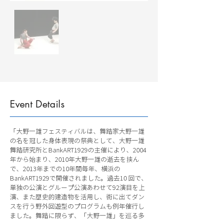
Event Details
「大野一雄フェスティバルは、舞踏家大野一雄
の名を冠した身体表現の祭典として、大野一雄
舞踏研究所とBankART1929の主催により、2004
年から始まり、2010年大野一雄の逝去を挟ん
で、2013年までの10年間毎年、横浜の
BankART1929で開催されました。過去10 回で、
単独の公演とグループ公演あわせて92演目を上
演、また歴史的建造物を活用し、街に出てダン
スを行う野外回遊型のプログラムも例年催行し
ました。舞踏に限らず、「大野一雄」を巡る多