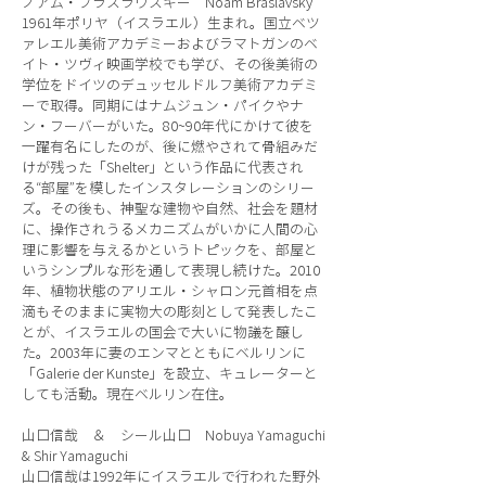
ノアム・ブラスラヴスキー Noam Braslavsky
1961年ポリヤ（イスラエル）生まれ。国立ベツ
ァレエル美術アカデミーおよびラマトガンのベ
イト・ツヴィ映画学校でも学び、その後美術の
学位をドイツのデュッセルドルフ美術アカデミ
ーで取得。同期にはナムジュン・パイクやナ
ン・フーバーがいた。80~90年代にかけて彼を
一躍有名にしたのが、後に燃やされて骨組みだ
けが残った「Shelter」という作品に代表され
る“部屋”を模したインスタレーションのシリー
ズ。その後も、神聖な建物や自然、社会を題材
に、操作されうるメカニズムがいかに人間の心
理に影響を与えるかというトピックを、部屋と
いうシンプルな形を通して表現し続けた。2010
年、植物状態のアリエル・シャロン元首相を点
滴もそのままに実物大の彫刻として発表したこ
とが、イスラエルの国会で大いに物議を醸し
た。2003年に妻のエンマとともにベルリンに
「Galerie der Kunste」を設立、キュレーターと
しても活動。現在ベルリン在住。
山口信哉 ＆ シール山口 Nobuya Yamaguchi
& Shir Yamaguchi
山口信哉は1992年にイスラエルで行われた野外