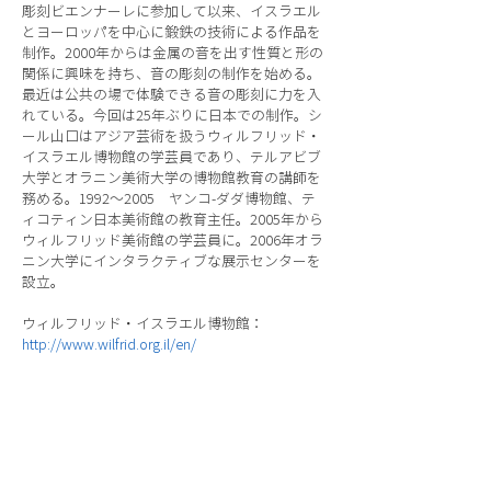
彫刻ビエンナーレに参加して以来、イスラエル
とヨーロッパを中心に鍛鉄の技術による作品を
制作。2000年からは金属の音を出す性質と形の
関係に興味を持ち、音の彫刻の制作を始める。
最近は公共の場で体験できる音の彫刻に力を入
れている。今回は25年ぶりに日本での制作。シ
ール山口はアジア芸術を扱うウィルフリッド・
イスラエル博物館の学芸員であり、テルアビブ
大学とオラニン美術大学の博物館教育の講師を
務める。1992〜2005 ヤンコ-ダダ博物館、テ
ィコティン日本美術館の教育主任。2005年から
ウィルフリッド美術館の学芸員に。2006年オラ
ニン大学にインタラクティブな展示センターを
設立。
ウィルフリッド・イスラエル博物館：
http://www.wilfrid.org.il/en/