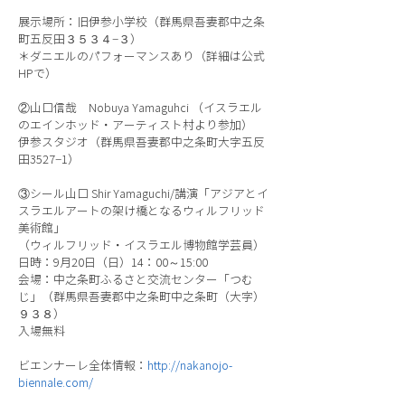
展示場所：旧伊参小学校（群馬県吾妻郡中之条
町五反田３５３４−３）
＊ダニエルのパフォーマンスあり（詳細は公式
HPで）
②山口信哉 Nobuya Yamaguhci （イスラエル
のエインホッド・アーティスト村より参加）
伊参スタジオ（群馬県吾妻郡中之条町大字五反
田3527−1）
③シール山口 Shir Yamaguchi/講演「アジアとイ
スラエルアートの架け橋となるウィルフリッド
美術館」
（ウィルフリッド・イスラエル博物館学芸員）
日時：9月20日（日）14：00～15:00
会場：中之条町ふるさと交流センター「つむ
じ」（群馬県吾妻郡中之条町中之条町（大字）
９３８）
入場無料
ビエンナーレ全体情報：
http://nakanojo-
biennale.com/