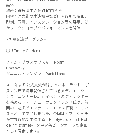
無休
場所：群馬県中之条町 町内各所
内容：温泉街や木造校舎など町内各所で絵画、
彫刻、写真、インスタレーション等の展示、ほ
かワークショップやパフォーマンスを開催
<国際交流プログラム>
①「Empty Garden」
ノアム・ブラスラヴスキー Noam
Braslavsky
ダニエル・ランダウ Daniel Landau
2013年より公式交流が始まったポーランド・ポ
ズナン市で隔年開催されているメディエーショ
ンズビエンナーレ。同イベントのディレクター
を務めるトマーシュ・ウェンドランド氏は、前
回の中之条ビエンナーレ2013では招聘アーティ
ストとして参加しました。今回はトマーシュ氏
が世界各地で主催する「EmptyGarden -5th Hotel
de Inmigrantes-」を中之条ビエンナーレの企画
として開催します。