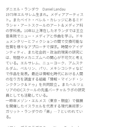
ダニエル・ランダウ Daniel Landau
1973年エルサレム生まれ。メディアアーティス
ト。またベイト・ベレル・カレッジにあるミド
ラシャ・アートスクールのアート＆メディア科
の学科長。10年以上滞在したオランダでは王立
音楽院でニュー・メディアと作曲を学ぶ。ドキ
ュメンタリーとフィクションの間で交換可能な
性質を様々なアプローチで探求。時間やアイデ
ンティティ、また社会的・政治的現実の研究に
は、物語やメカニズムへの関心が不可欠と考え
ている。エルサレム、ニューヨーク、アムステ
ルダム、ベルリン、パリ、メキシコシティなど
で作品を発表。最近は情報化時代における人間
の在り方を調査する組織「情報・マインド・シ
ンクタンク＆ドゥ」を共同設立 。またヘルツェ
リアのIDCスクールの先進バーチャルラボの研究
員としても活動している。
一昨年メゾン・エルメス（東京・銀座）で個展
を開催したイスラエルを代表する現代美術家シ
ガリット・ランダウの「弟」…？といわれてい
る。