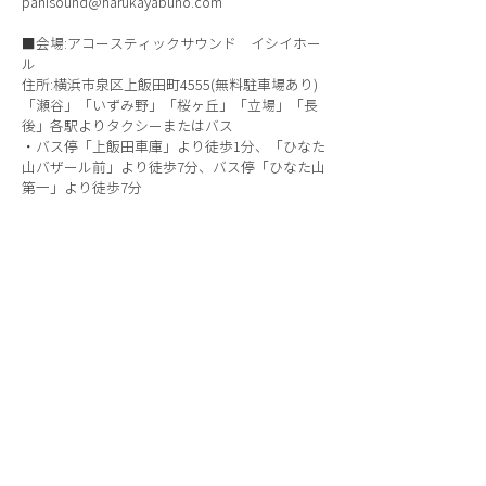
panisound@harukayabuno.com
■会場:アコースティックサウンド イシイホー
ル
住所:横浜市泉区上飯田町4555(無料駐車場あり)
「瀬谷」「いずみ野」「桜ヶ丘」「立場」「長
後」各駅よりタクシーまたはバス
・バス停「上飯田車庫」より徒歩1分、「ひなた
山バザール前」より徒歩7分、バス停「ひなた山
第一」より徒歩7分