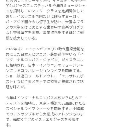
に実現してから今年で8年。今や夏季・冬季の年
間2回ジャズフェスティバルや海外ミュージシャ
ンを招聘してのマスタークラスを定期開催して
おり、イスラエル国内だけに限らずヨーロッ
パ・アジア圏からも留学生が訪れ、米国ネブラ
スカ大学をはじめとする世界中の音楽プログラ
ムと交換留学を実施、事業提携をするほどに規
模を拡大している。
2022年末、エトゥンがアメリカ時代音楽活動を
共にした日本人ピアニスト藪野遥佳率いる「イ
ンターナルコンパス・ジャパン」がイスラエル
に招聘され、日本・イスラエルのミュージシャ
ンによるコラボレーションライブを開催する。
ショーは連日ソールドアウト、「エルサレムポ
スト」など主要メディアに特集が掲載されて話
題を呼んだ。
今年はインターナルコンパス本校から4名のアー
ティストを招聘し、東京・横浜で5日間にわたる
スペシャルライブウィークを開催する。小編成
でのアンサンブルから大編成のアレンジものま
で、幅広く”今”のイスラエルジャズを表現す
る。