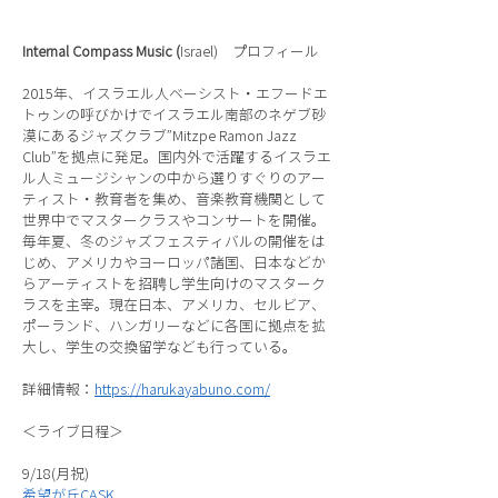
Internal Compass Music (
Israel) プロフィール
2015年、イスラエル人ベーシスト・エフードエ
トゥンの呼びかけでイスラエル南部のネゲブ砂
漠にあるジャズクラブ”Mitzpe Ramon Jazz
Club”を拠点に発足。国内外で活躍するイスラエ
ル人ミュージシャンの中から選りすぐりのアー
ティスト・教育者を集め、音楽教育機関として
世界中でマスタークラスやコンサートを開催。
毎年夏、冬のジャズフェスティバルの開催をは
じめ、アメリカやヨーロッパ諸国、日本などか
らアーティストを招聘し学生向けのマスターク
ラスを主宰。現在日本、アメリカ、セルビア、
ポーランド、ハンガリーなどに各国に拠点を拡
大し、学生の交換留学なども行っている。
詳細情報：
https://harukayabuno.com/
＜ライブ日程＞
9/18(月祝)
希望が丘CASK