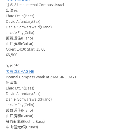
谷の人feat. Internal Compass Israel
出演者:
Ehud Ettun(Bass)
David Alfandary(Sax)
Daniel Schwarzwald(Piano)
Jackie Fay(Cello)
藪野遥佳(Piano)
山口廣和(Guitar)
Open: 14:30 Start: 15:00
¥3,500
9/19(火)
表参道ZIMAGINE
Internal Compass Week at ZIMAGINE DAY1
出演者:
Ehud Ettun(Bass)
David Alfandary(Sax)
Daniel Schwarzwald(Piano)
Jackie Fay(Cello)
藪野遥佳(Piano)
山口廣和(Guitar)
細谷紀彰(Electric Bass)
中山健太郎(Drums)