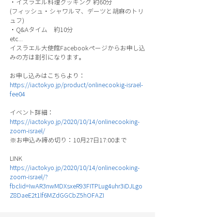
・イスラエル料理クッキング 約60分
(フィッシュ・シャワルマ、デーツと胡麻のトリ
ュフ)
・Q&Aタイム 約10分
etc...
イスラエル大使館Facebookページからお申し込
みの方は割引になります。
お申し込みはこちらより：
https://iactokyo.jp/product/onlinecookig-israel-
fee04
イベント詳細：
https://iactokyo.jp/2020/10/14/onlinecooking-
zoom-israel/
※お申込み締め切り：10月27日17:00まで
LINK
https://iactokyo.jp/2020/10/14/onlinecooking-
zoom-israel/?
fbclid=IwAR3nwMDXsxeR93FITPLug4uhr3iDJLgo
Z8DaeE2t1lf6MZdGGCbZ5hOFAZI