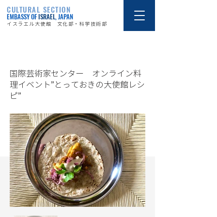
CULTURAL SECTION
EMBASSY OF
ISRAEL
, JAPAN
イスラエル大使館 文化部・科学技術部
20/10/27
国際芸術家センター オンライン料
理イベント”とっておきの大使館レシ
ピ”