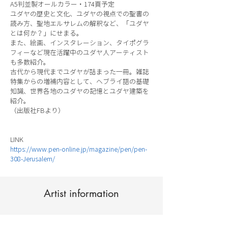
A5判並製オールカラー・174頁予定
ユダヤの歴史と文化、ユダヤの視点での聖書の
読み方、聖地エルサレムの解釈など、「ユダヤ
とは何か？」にせまる。
また、絵画、インスタレーション、タイポグラ
フィーなど現在活躍中のユダヤ人アーティスト
も多数紹介。
古代から現代までユダヤが詰まった一冊。雑誌
特集からの増補内容として、ヘブライ語の基礎
知識、世界各地のユダヤの記憶とユダヤ建築を
紹介。
（出版社FBより）
LINK
https://www.pen-online.jp/magazine/pen/pen-
308-Jerusalem/
Artist information