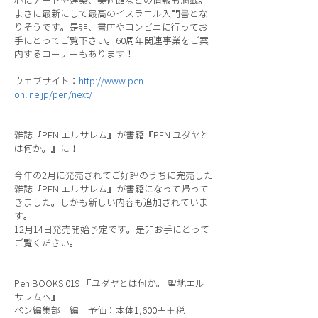
心にアートや建築、美術館などの情報も満載。
まさに最新にして最高のイスラエル入門書とな
りそうです。是非、書店やコンビニに行ってお
手にとってご覧下さい。60周年関連事業をご案
内するコーナーもあります！
ウェブサイト：
http://www.pen-
online.jp/pen/next/
雑誌『PEN エルサレム』が書籍『PEN ユダヤと
は何か。』に！
今年の2月に発売されてご好評のうちに完売した
雑誌『PEN エルサレム』が書籍になって帰って
きました。しかも新しい内容も追加されていま
す。
12月14日発売開始予定です。是非お手にとって
ご覧ください。
Pen BOOKS 019 『ユダヤとは何か。 聖地エル
サレムへ』
ペン編集部 編 予価：本体1,600円＋税