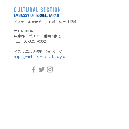
CULTURAL SECTION
EMBASSY OF
ISRAEL
, JAPAN
イスラエル大使館 文化部・科学技術部
〒102-0084
東京都千代田区二番町3番地
TEL：03-3264-0392
イスラエル大使館公式ページ
https://embassies.gov.il/tokyo/
※日本語表示のみの箇所がございます。
ホーム
ダンス
イベント
音楽
​アーティスト一覧
​映画
​コラム
アート&デザイン