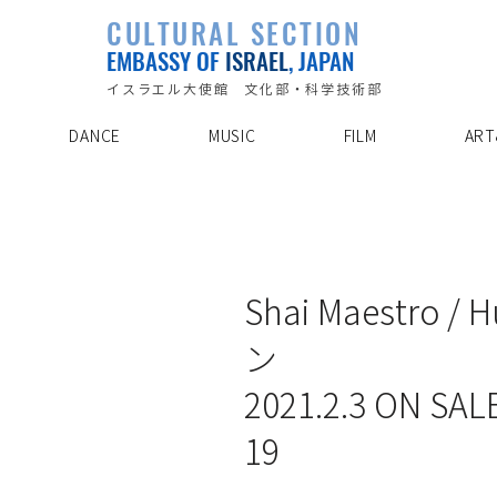
PLAYLIST
CULTURAL SECTION
SPECIAL PROJECT
EVENTS
EMBASSY OF
ISRAEL
, JAPAN
ABOUT US
ARTIST INDE
CONTACT
DISCOVER
イスラエル大使館 文化部・科学技術部
DANCE
MUSIC
FILM
ART
21/2/4
Shai Maestr
2021.2.3 ON SAL
19