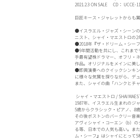
2021.2.3 ON SALE CD： UCCE-118
巨匠キース・ジャレットからも賞
●イスラエル・ジャズ・シーンの
ニスト、シャイ・マエストロの2
●2018年『ザ・ドリーム・シー
●9年間活動を共にし、これまで
手最有望株ドラマー、オフリ・ネ
作品。オリジナルをメインに美
●即興演奏へのクイックシンキ
に様々な気質を探りながら、デュ
また、シャイの曲「ハンクとチ
シャイ・マエストロ / SHAI MAES
1987年、イスラエル生まれのジ
5歳からクラシック・ピアノ、8
その後ボストンのバークリー音楽
アヴィシャイ・コーエン（b）の
る等、日本での人気も高い。また
ム・シーフ』はシャイにとって5