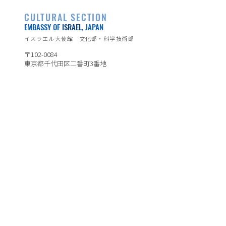
CULTURAL SECTION
EMBASSY OF
ISRAEL
, JAPAN
イスラエル大使館 文化部・科学技術部
〒102-0084
東京都千代田区二番町3番地
TEL：03-3264-0392
イスラエル大使館公式ページ
https://embassies.gov.il/tokyo/
※日本語表示のみの箇所がございます。
ホーム
ダンス
イベント
音楽
​アーティスト一覧
​映画
​コラム
アート&デザイン