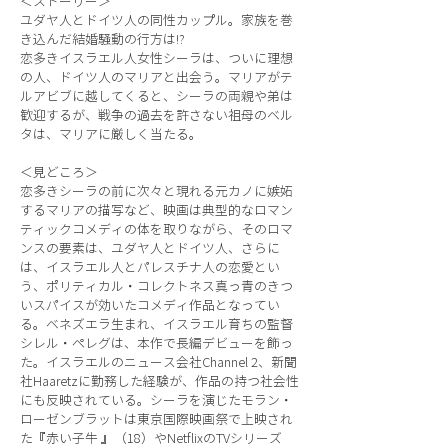
＜ストーリー＞
ユダヤ人とドイツ人の同性カップル。家族を巻
き込んだ結婚騒動の行方は!?
恋多きイスラエル人女性シーラは、ついに理想
の人、ドイツ人のマリアと出会う。マリアがテ
ルアビブに越してくると、シーラの両親や弟は
歓迎するが、戦争の過去を許さない祖母のベル
タは、マリアに厳しく当たる。
＜見どころ＞
恋多きシーラの前に次々と現れる元カノに嫉妬
するマリアの描写など、映画は典型的なロマン
ティックコメディの体を取りながら、そのロマ
ンスの要素は、ユダヤ人とドイツ人、さらに
は、イスラエル人とパレスチナ人の恋愛とい
う、ポリティカル・コレクトネス真っ青のきつ
いスパイスが効いたコメディ作品となってい
る。ベネズエラ生まれ、イスラエル育ちの監督
シレル・ぺレグは、本作で長編デビューを飾っ
た。イスラエルのニュース会社Channel 2、新聞
社Haaretzに勤務した経験が、作品の持つ社会性
にも反映されている。シーラを演じたモラン・
ローゼンブラットは東京国際映画祭で上映され
た『赤い子牛 』（18）やNetflixのTVシリーズ