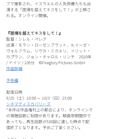
ブで撮影され、イスラエルの人気俳優たちも出
演する「国境を越えてキスをして！」が上映さ
れる。オンライン開催。
『国境を越えてキスをして！』
監督：シレル・ぺレグ
出演：モラン・ローゼンブラット、ルイーゼ・
ヴォルフラム、リヴカ・ミカエリ、イリット・
カプラン、ジョン・キャロル・リンチ 2020年
/ ドイツ / 105分 ©Fireglory Pictures GmbH
作品詳細
予告編
配信日時
9/25（土）10:00 ～ 10/3（日）23:00
シネマディスカバリーズ
*本作は作品権利上の都合により、オンラインで
の視聴回数に制限があります。映画祭期間中で
あっても、再生回数が500回に達した時点で配
信終了となります。予めご了承ください。