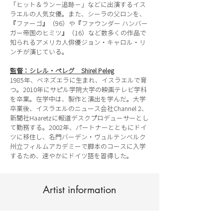
「ヒット＆ラン－追跡－」などに出演するイス
ラエルの人気女優。また、シーラの父ロンを、
『ファーゴ』（96）や『ファウンダー ハンバー
ガー帝国のヒミツ』（16）など数多くの作品で
知られるアメリカ人俳優ジョン・キャロル・リ
ンチが演じている。
監督：シレル・ぺレグ Shirel Peleg
1985年、ベネズエラに生まれ、イスラエルで育
つ。2010年にサピル学院大学の映画テレビ学科
を卒業。在学中は、製作と演出を学んだ。大学
卒業後、イスラエルのニュース会社Channel 2、
新聞社Haaretzに報道デスクプロデューサーとし
て勤務する。2002年、パートナーとともにドイ
ツに移住し、名門バーデン・ヴュルテンベルク
州立フィルムアカデミーで脚本のコースに入学
するため、速やかにドイツ語を習得した。
Artist information