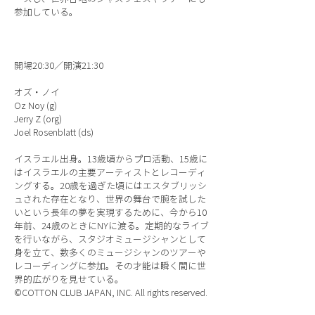
参加している。
開場20:30／開演21:30
オズ・ノイ
Oz Noy (g)
Jerry Z (org)
Joel Rosenblatt (ds)
イスラエル出身。13歳頃からプロ活動、15歳に
はイスラエルの主要アーティストとレコーディ
ングする。20歳を過ぎた頃にはエスタブリッシ
ュされた存在となり、世界の舞台で腕を試した
いという長年の夢を実現するために、今から10
年前、24歳のときにNYに渡る。定期的なライブ
を行いながら、スタジオミュージシャンとして
身を立て、数多くのミュージシャンのツアーや
レコーディングに参加。その才能は瞬く間に世
界的広がりを見せている。
©COTTON CLUB JAPAN, INC. All rights reserved.