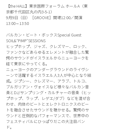
【the HALL】東京国際フォーラム ホールA（東
京都千代田区丸の内3-5-1）
9月9日（日）［GROOVE］開場12:00／開演
13:00～13:50
バルカン・ビート・ボックスSpecial Guest:
SOIL&“PIMP”SESSIONS
ヒップホップ、ジャズ、クレズマー、ロック、
ファンクなどあらゆるエレメントが融合した驚
愕のサウンドがイスラエルからニューヨークを
経て東京にやってくる。
ニューヨークのアンダーグラウンドのライヴシ
ーンで活躍するイスラエル人3人が中心となり結
成。ジプシー、クレズマー、アラブ、トルコ、
ブルガリアン・ヴォイスなど様々なバルカン音
楽とDJ/サンプリング・カルチャーの音楽（ヒッ
プホップ、ラップ、レゲエ/ダブ）などを混ぜ合
わせ、肉体のビートとエレクトロニクスのビー
トを融合させたサウンドを聴かせる。驚愕のサ
ウンドと圧倒的なパフォーマンスで、世界中の
フェスティバルにひっぱりだこの大注目バン
ド。