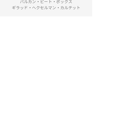
バルカン・ビート・ボックス
ギラッド・ヘクセルマン・カルテット
CULTURAL SECTION
EMBASSY OF
ISRAEL
, JAPAN
イスラエル大使館 文化部・科学技術部
〒102-0084
東京都千代田区二番町3番地
TEL：03-3264-0392
イスラエル大使館公式ページ
https://embassies.gov.il/tokyo/
※日本語表示のみの箇所がございます。