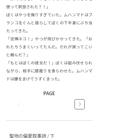
使って釈放された？！」
ぼくはやつを侮りすぎていた。ムハンマドはブ
ランコをぐんと揺らしてぼくの下半身にぶち当
たってきた。
「泥棒ネコ！」やつが飛びかかってきた。「お
れたちうまくいってたんだ。だれが戻ってこい
と頼んだ？」
「もとはぼくの彼女だ！」ぼくは組み伏せられ
ながら、相手に膝蹴りを食らわせた。ムハンマ
ドは腰をまげてうずくまった。
PAGE
聖地の偏愛叙事詩 / 下