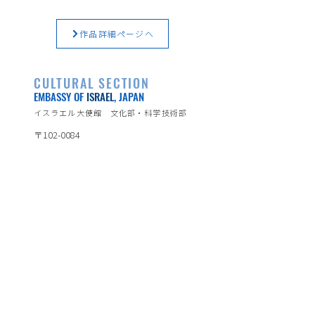
作品詳細ページへ
CULTURAL SECTION
EMBASSY OF
ISRAEL
, JAPAN
イスラエル大使館 文化部・科学技術部
〒102-0084
東京都千代田区二番町3番地
TEL：03-3264-0392
イスラエル大使館公式ページ
https://embassies.gov.il/tokyo/
※日本語表示のみの箇所がございます。