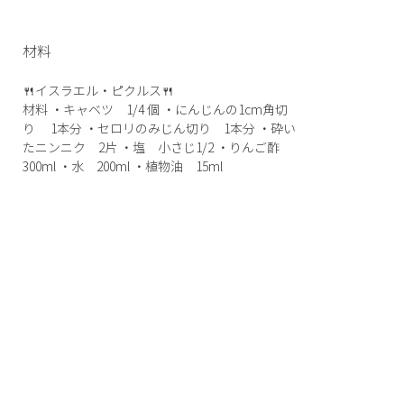
材料
🍴イスラエル・ピクルス🍴
材料 ・キャベツ 1/4 個 ・にんじんの1cm角切
り 1本分 ・セロリのみじん切り 1本分 ・砕い
たニンニク 2片 ・塩 小さじ1/2 ・りんご酢
300ml ・水 200ml ・植物油 15ml