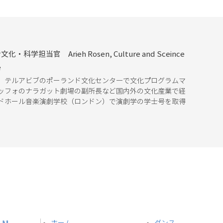
科学担当官 Arieh Rosen, Culture and Sceince
e
着任。テルアビブのポーランド文化センタ―で文化プログラムマ
ッフォのナラガット劇場の副所長など国内外の文化産業で経
ドホール音楽演劇学校（ロンドン）で演劇学の学士号を取得