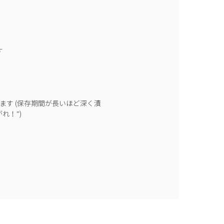
す
きます (保存期間が長いほど深く漬
れ！")