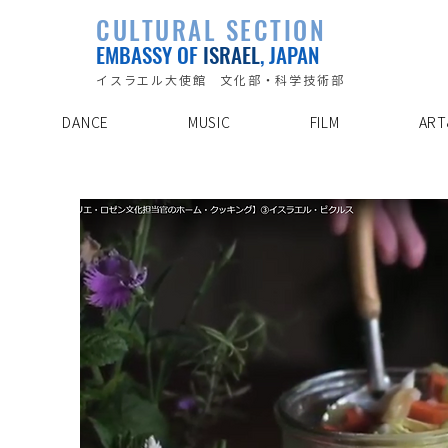
PLAYLIST
CULTURAL SECTION
SPECIAL PROJECT
EVENTS
EMBASSY OF
ISRAEL
, JAPAN
ABOUT US
ARTIST INDE
CONTACT
DISCOVER
イスラエル大使館 文化部・科学技術部
DANCE
MUSIC
FILM
ART