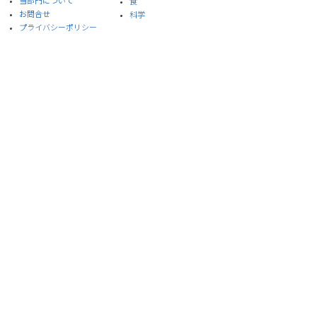
​当部門について
食
お問合せ
​科学
プライバシーポリシー
サイト利用規約
※本サイトはイスラエル大使館メールマガジンを引
用しています。
© 2020 Embassy of Israel, Ministry of Foreign Affairs, ISRAEL