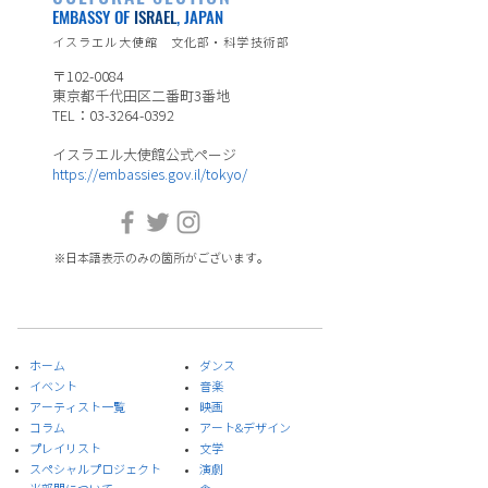
EMBASSY OF
ISRAEL
, JAPAN
イスラエル大使館 文化部・科学技術部
〒102-0084
東京都千代田区二番町3番地
TEL：03-3264-0392
イスラエル大使館公式ページ
https://embassies.gov.il/tokyo/
※日本語表示のみの箇所がございます。
ホーム
ダンス
イベント
音楽
​アーティスト一覧
​映画
​コラム
アート&デザイン
プレイリスト
​文学
スペシャルプロジェクト
演劇