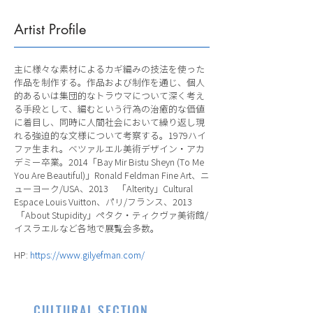
Artist Profile
主に様々な素材によるカギ編みの技法を使った
作品を制作する。作品および制作を通じ、個人
的あるいは集団的なトラウマについて深く考え
る手段として、編むという行為の治癒的な価値
に着目し、同時に人間社会において繰り返し現
れる強迫的な文様について考察する。1979ハイ
ファ生まれ。ベツァルエル美術デザイン・アカ
デミー卒業。2014「Bay Mir Bistu Sheyn (To Me
You Are Beautiful)」Ronald Feldman Fine Art、ニ
ューヨーク/USA、2013 「Alterity」Cultural
Espace Louis Vuitton、パリ/フランス、2013
「About Stupidity」ペタク・ティクヴァ美術館/
イスラエルなど各地で展覧会多数。
HP:
https://www.gilyefman.com/
CULTURAL SECTION