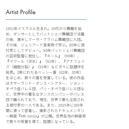
Artist Profile
1952年イスラエル生まれ。20代から舞踊を始
め、ダンサーとしてバットシェバ舞踊団で活躍
の後、渡米しマーサ・グラハム舞踊団に入団。
その後、ジュリアード音楽院で学ぶ。80年に振
付家としてデビュー。90年バットシェバ舞踊団
の芸術監督に就任し、『キール』（90年）、
『マブール（洪水）』（92年）、『アナフェイ
ズ（細胞分裂）』（93年）など次々に話題作を
発表。2度にわたるベッシー賞（02年、03年）
をはじめ、数々の賞を受賞している。彼の作品
はネザーランド・ダンス・シアター、リヨン・
オペラ座バレエ団、パリ・オペラ座バレエ団な
ど、世界中の著名なダンスカンパニーやバレエ
団で踊られており、現在、世界で最も注目され
る振付家の一人である。また、2015年には8年
間に渡って密着し、撮影されたドキュメンタリ
ー映画『MR. GAGA』が公開。世界各地の映画祭
で数々の受賞を得て、話題となっている。