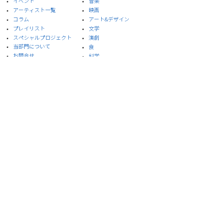
イベント
音楽
​アーティスト一覧
​映画
​コラム
アート&デザイン
プレイリスト
​文学
スペシャルプロジェクト
演劇
​当部門について
食
お問合せ
​科学
プライバシーポリシー
サイト利用規約
※本サイトはイスラエル大使館メールマガジンを引
用しています。
© 2020 Embassy of Israel, Ministry of Foreign Affairs, ISRAEL