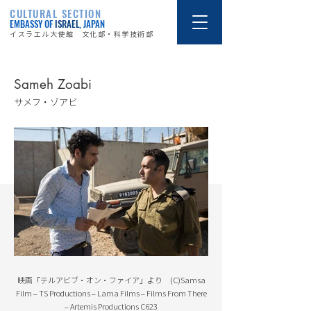
CULTURAL SECTION
EMBASSY OF
ISRAEL
, JAPAN
イスラエル大使館 文化部・科学技術部
Sameh Zoabi
サメフ・ゾアビ
映画「テルアビブ・オン・ファイア」より (C)Samsa
Film – TS Productions – Lama Films – Films From There
– Artemis Productions C623