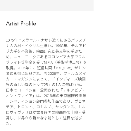
Artist Profile
1975年イスラエル・ナザレ近くにあるパレスチ
ナ人の村・イクサル生まれ。1998年、テルアビ
ブ大学を卒業後、映画研究と英文学を学ぶた
め、ニューヨークにあるコロンビア大学でフル
ブライト奨学金を受けM.F.A（美術学博士号）を
取得。2005年に、短編映画「Be Quiet」がカン
ヌ映画祭に出品され、翌2006年、フィルムメイ
カー・マガジンによって、「インディーズ映画
界の新しい顔のトップ25」の1人に選ばれる。
日本でロードショー公開された『テルアビブ・
オン・ファイア』は、2018年の東京国際映画祭
コンペチィション部門参加作品であり、ヴェネ
チア、トロント、ロカルノ、サンダンス、カル
ロヴィヴァリほか世界各国の映画祭で上映・受
賞し、世界から新たな才能として注目を浴び
た。