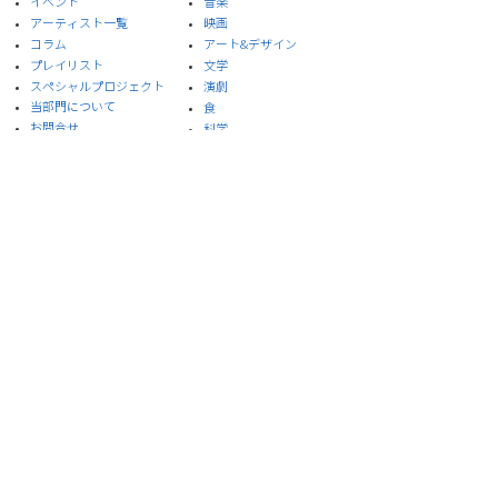
イベント
音楽
​アーティスト一覧
​映画
​コラム
アート&デザイン
プレイリスト
​文学
スペシャルプロジェクト
演劇
​当部門について
食
お問合せ
​科学
プライバシーポリシー
サイト利用規約
※本サイトはイスラエル大使館メールマガジンを引
用しています。
© 2020 Embassy of Israel, Ministry of Foreign Affairs, ISRAEL