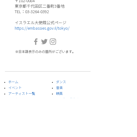
〒102-0084
東京都千代田区二番町3番地
TEL：03-3264-0392
イスラエル大使館公式ページ
https://embassies.gov.il/tokyo/
※日本語表示のみの箇所がございます。
ホーム
ダンス
イベント
音楽
​アーティスト一覧
​映画
​コラム
アート&デザイン
プレイリスト
​文学
スペシャルプロジェクト
演劇
​当部門について
食
お問合せ
​科学
プライバシーポリシー
サイト利用規約