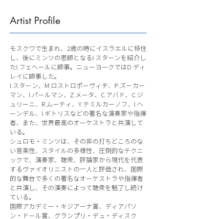
Artist Profile
モスクワで生まれ、2歳の時にイスラエルに移住
し、後にミンツの恩師となるI.スターンを紹介し
たI.フェヘールに師事。ニューヨークではD.ディ
レイに師事した。
I.スターン、M.ロストロポーヴィチ、P.ズーカー
マン、I.パールマン、Z.メータ、C.アバド、C.ジ
ュリーニ、R.ムーティ、Y.テミルカーノフ、I.ヘ
ーンデル、I.ギトリスなどの著名な演奏家や指揮
者、また、世界最高のオーケストラと共演して
いる。
シュロモ・ミンツは、その非の打ちどころのな
い音楽性、スタイルの多様性、圧倒的なテクニ
ックで、演奏家、聴衆、評論家から現代を代表
するヴァイオリニストの一人と評価され、国際
的な舞台で多くの著名なオーケストラや指揮者
と共演し、その演奏によって聴衆を魅了し続け
ている。
国際アカデミー・キジアーナ賞、ディアパソ
ン・ドール賞、グランプリ・デュ・ディスク