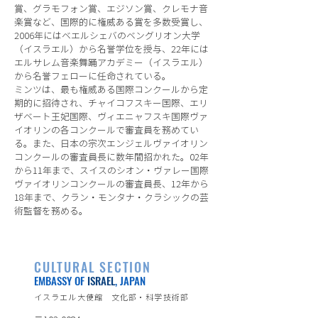
賞、グラモフォン賞、エジソン賞、クレモナ音
楽賞など、国際的に権威ある賞を多数受賞し、
2006年にはベエルシェバのベングリオン大学
（イスラエル）から名誉学位を授与、22年には
エルサレム音楽舞踊アカデミー（イスラエル）
から名誉フェローに任命されている。
ミンツは、最も権威ある国際コンクールから定
期的に招待され、チャイコフスキー国際、エリ
ザベート王妃国際、ヴィエニャフスキ国際ヴァ
イオリンの各コンクールで審査員を務めてい
る。また、日本の宗次エンジェルヴァイオリン
コンクールの審査員長に数年間招かれた。02年
から11年まで、スイスのシオン・ヴァレー国際
ヴァイオリンコンクールの審査員長、12年から
18年まで、クラン・モンタナ・クラシックの芸
術監督を務める。
CULTURAL SECTION
EMBASSY OF
ISRAEL
, JAPAN
イスラエル大使館 文化部・科学技術部