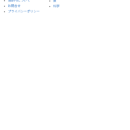
​当部門について
食
お問合せ
​科学
プライバシーポリシー
サイト利用規約
※本サイトはイスラエル大使館メールマガジンを引
用しています。
© 2020 Embassy of Israel, Ministry of Foreign Affairs, ISRAEL