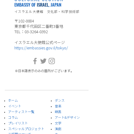
EMBASSY OF
ISRAEL
, JAPAN
イスラエル大使館 文化部・科学技術部
〒102-0084
東京都千代田区二番町3番地
TEL：03-3264-0392
イスラエル大使館公式ページ
https://embassies.gov.il/tokyo/
※日本語表示のみの箇所がございます。
ホーム
ダンス
イベント
音楽
​アーティスト一覧
​映画
​コラム
アート&デザイン
プレイリスト
​文学
スペシャルプロジェクト
演劇