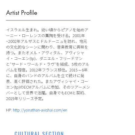
Artist Profile
イスラエル生まれ。幼い頃からピアノを始めア
ーニー・ローレンスの薫陶を受ける。2001年
~2002年アルザスとドルドーニュを訪れ、地元
の文化的なシーンに関わり、音楽教育に興味を
持つ。またオメル・アヴィタル、アヴィシャ
イ・コーエン(tp)、ダニエル・フリードマン
と”サード・ワールド・ラヴ”を結成、5枚のアル
バムを録音。2012年フランス移住。2015～6年
に、自身のバンドのアルバムを立て続けに発
表、高く評価された。またアヴィシャイ・コー
エン(tp)のECMアルバムに参加、そのツアーメン
バーとして世界で活躍。自身でもECMと契約、
2019年リリース予定。
HP:
http://yonathan-avishai.com/en
CULTURAL SECTION