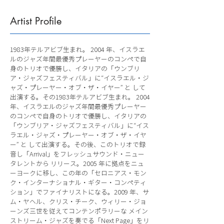
Artist Profile
1983年テルアビブ生まれ。 2004 年、イスラエ
ルのジャズ年間最優秀プレーヤーのコンペで自
身のトリオで優勝し、イタリアの「ウンブリ
ア・ジャズフェスティバル」に“イスラエル・ジ
ャズ・プレーヤー・オブ・ザ・イヤー” と して
出演する。その1983年テルアビブ生まれ。 2004
年、イスラエルのジャズ年間最優秀プレーヤー
のコンペで自身のトリオで優勝し、イタリアの
「ウンブリア・ジャズフェスティバル」に“イス
ラエル・ジャズ・プレーヤー・オブ・ザ・イヤ
ー” と して出演する。その後、このトリオで録
音し「Arrival」をフレッシュサウンド・ニュー
タレントから リリース。2005 年に拠点をニュ
ーヨークに移し、この年の「セロニアス・モン
ク・インターナショナル・ギター・コンペティ
ション」でファイナリストになる。2009 年、サ
ム・ヤヘル、クリス・チーク、ウィリー・ジョ
ーンズ三世を従えてコンテンポラリーな メイン
ストリーム・ジャズを奏でる「Next Page」をリ