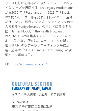
リースし好評を得ると、よりストレートアヘッ
ドな ジャズを展開するJazz Legacy Productions
から2010 年「Resonance」、2011 年「Brasil」
の2 枚 のリーダー作を発表。自らのバンド活動
だけでなく、 現代のジャズ・ジャイアンツの一
人であるMonty Alexander のバンドに参加する
他、James Moody、 the Heath Broghers、
Paquito D’ Rivera 等多くのミュージシャンのグ
ループに参加。現在は、ニューヨークを拠点に
世界各地へのツアーやレコーディング等に活
躍、近年は「SEIKO Summer Jazz Camp」の講
師として毎年来日。
HP:
https://yotammusic.com/
CULTURAL SECTION
EMBASSY OF
ISRAEL
, JAPAN
イスラエル大使館 文化部・科学技術部
〒102-0084
東京都千代田区二番町3番地