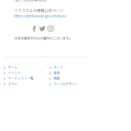
TEL：03-3264-0392
イスラエル大使館公式ページ
https://embassies.gov.il/tokyo/
※日本語表示のみの箇所がございます。
ホーム
ダンス
イベント
音楽
​アーティスト一覧
​映画
​コラム
アート&デザイン
プレイリスト
​文学
スペシャルプロジェクト
演劇
​当部門について
食
お問合せ
​科学
プライバシーポリシー
サイト利用規約