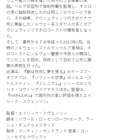
ウェー最大の罪を描いた知られざる衝撃の実
話。ベルグ収容所で強制労働を監視し、オスロ
の港に強制移送したのは同じノルウェー人であ
り、その結果、アウシュヴィッツ行きのドナウ
号に乗船したノルウェー系ユダヤ人の多くがア
ウシュヴィッツでホロコーストの犠牲者となっ
た。
そして、事件から７０年経った2012年1月。当
時のノルウェー・ストルテンベルグ首相は、ホ
ロコーストにノルウェー警察や市民らが関与し
ていたことを認め、政府として初めて公式に謝
罪の表明を行った。
出演は、『獣は月夜に夢を見る』のヤーコブ・
オフテブロ、『ソフィーの世界』のシルエ・ス
トルスティン、『ミレニアム』シリーズのミカ
リス・コウトソグイアナキスほか。監督は、
『HARAJUKU』で国内外の高い評価を得たエイ
リーク・スヴェンソン。
監督：エイリーク・スヴェンソン
脚本：ハラール・ローセンローヴ=エーグ、ラー
シュ・ギュドゥメスタッド
製作：マーティン・サンドランド 音楽：ヨハ
ン・セデルクヴィスト