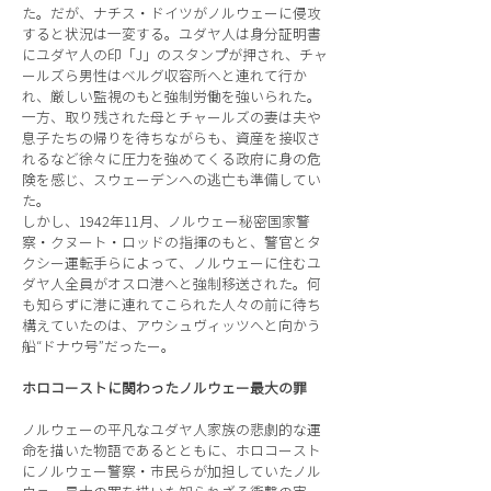
た。だが、ナチス・ドイツがノルウェーに侵攻
すると状況は一変する。ユダヤ人は身分証明書
にユダヤ人の印「J」のスタンプが押され、チャ
ールズら男性はベルグ収容所へと連れて行か
れ、厳しい監視のもと強制労働を強いられた。
一方、取り残された母とチャールズの妻は夫や
息子たちの帰りを待ちながらも、資産を接収さ
れるなど徐々に圧力を強めてくる政府に身の危
険を感じ、スウェーデンへの逃亡も準備してい
た。
しかし、1942年11月、ノルウェー秘密国家警
察・クヌート・ロッドの指揮のもと、警官とタ
クシー運転手らによって、ノルウェーに住むユ
ダヤ人全員がオスロ港へと強制移送された。何
も知らずに港に連れてこられた人々の前に待ち
構えていたのは、アウシュヴィッツへと向かう
船“ドナウ号”だったー。
ホロコーストに関わったノルウェー最大の罪
ノルウェーの平凡なユダヤ人家族の悲劇的な運
命を描いた物語であるとともに、ホロコースト
にノルウェー警察・市民らが加担していたノル