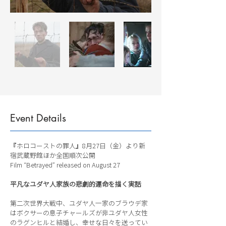
Event Details
『ホロコーストの罪人』8月27日（金）より新
宿武蔵野館ほか全国順次公開
Film “Betrayed” released on August 27
平凡なユダヤ人家族の悲劇的運命を描く実話
第二次世界大戦中、ユダヤ人一家のブラウデ家
はボクサーの息子チャールズが非ユダヤ人女性
のラグンヒルと結婚し、幸せな日々を送ってい