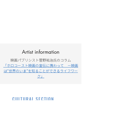
Artist information
映画パブリシスト菅野祐治氏のコラム
「ホロコースト映画の宣伝に携わって －映画
は”世界のいま”を知ることができるライフワー
ク」
CULTURAL SECTION
EMBASSY OF
ISRAEL
, JAPAN
イスラエル大使館 文化部・科学技術部