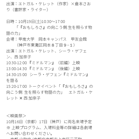
出演：エトガル・ケレット（作家）×倉本さお
り（書評家・ライター）
日時：10月19日(土)10:30〜17:00
「『おもしろさ』の向こう側:生を照らす物
語の力」
会場：甲南大学 岡本キャンパス 甲友会館
（神戸市東灘区岡本８丁目９−１）
出演：エトガル・ケレット、シーラ・ゲフェ
ン、西 加奈子
10:30-12:00 『ミドルマン』（前編）上映
13:00-14:30 『ミドルマン』（後編）上映
14:30-15:00 シーラ・ゲフェン『ミドルマン』
を語る
15:20-17:00 トークイベント「『おもしろさ』の
向こう側: 生を照らす物語の力」 エトガル・ケ
レット ✕ 西 加奈子
＜映画祭＞
10月16日（京都）17日（神戸）に両名来場予定
※ 上映プログラム、入場料金等の詳細は各劇場
へお問い合わせください。