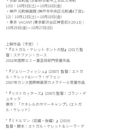
・京都 出町座 (京都府京都市上京区三芳町
133)：10月5日(土)～10月18日(金)
・神戸 元町映画館 (神戸市中央区元町通4丁目1-
12)：10月12日(土)～10月18日(金)
・東京 VACANT (東京都渋谷区神宮前3-20-13)：
10月25日(金)～10月27日(日)
上映作品（予定）：
*『エトガル・ケレット ホントの話』(2017) 監
督：ステファン・カース
2018年国際エミー賞芸術部門受賞作品
*『ジェリーフィッシュ』(2007) 監督：エトガ
ル・ケレット&シーラ・ゲフェン
2007年カンヌ国際映画祭カメラドール受賞作品
*『リストカッターズ』(2007) 監督：ゴラン・デ
ュキック
原作：「クネレルのサマーキャンプ」(エトガ
ル・ケレット）
*『ミドルマン（前編・後編）』(2019)
監督・脚本：エトガル・ケレット＆シーラ・ゲ