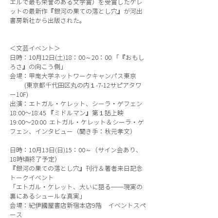
エルで最も栄誉のある文学賞）を受賞したケレ
ットの最新作『銀河の果ての落とし穴』が河出
書房新社から出版された。
＜文芸イベント＞
日時：10月12日(土)18：00～20：00 「『おもし
ろさ』の向こう側」
会場：甲南大学ネットワークキャンパス東京
(東京都千代田区丸の内１-7-12サピアタワ
ー10F)
出演：エトガル・ケレット、シーラ・ゲフェン
18:00〜18:45 『ミドルマン』第１話上映
19:00〜20:00 エトガル・ケレット＆シーラ・ゲ
フェン、インタビュー（聞き手：秋元孝文）
日時：10月13日(日)15：00～（サイン会あり、
18時頃終了予定）
『銀河の果ての落とし穴』刊行＆著者来日記念
トークイベント
「エトガル・ケレット、大いに語る──現実の
裏にあるシュールな真実」
会場：紀伊國屋書店新宿本店9階 イベントスペ
ース