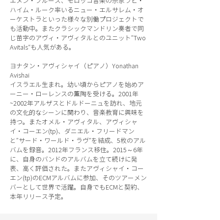
エメン・ブルース、モロッコ音楽の宗家ラビ・
ハイム・ルーク率いるニュー・エルサレム・オ
ーケストラといった様々な別働プロジェクトで
も活動中。またクラシックマンドリン奏者で同
じ苗字のアヴィ・アヴィタルとのユニット”Two
Avitals“も人気がある。
ヨナタン・アヴィシャイ（ピアノ）Yonathan
Avishai
イスラエル生まれ。幼い頃からピアノを始めア
ーニー・ローレンスの薫陶を受ける。2001年
~2002年アルザスとドルドーニュを訪れ、地元
の文化的なシーンに関わり、音楽教育に興味を
持つ。またオメル・アヴィタル、アヴィシャ
イ・コーエン(tp)、ダニエル・フリードマン
と”サード・ワールド・ラヴ”を結成、5枚のアル
バムを録音。2012年フランス移住。2015～6年
に、自身のバンドのアルバムを立て続けに発
表、高く評価された。またアヴィシャイ・コー
エン(tp)のECMアルバムに参加、そのツアーメン
バーとして世界で活躍。自身でもECMと契約、
本年リリース予定。