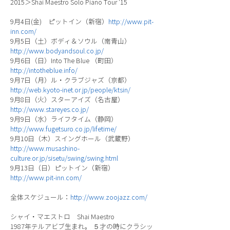
2015＞Shai Maestro Solo Piano Tour '15
9月4日(金) ピットイン（新宿）
http://www.pit-
inn.com/
9月5日（土）ボディ＆ソウル（南青山）
http://www.bodyandsoul.co.jp/
9月6日（日）Into The Blue （町田）
http://intotheblue.info/
9月7日（月）ル・クラブジャズ（京都）
http://web.kyoto-inet.or.jp/people/ktsin/
9月8日（火）スターアイズ（名古屋）
http://www.stareyes.co.jp/
9月9日（水）ライフタイム（静岡）
http://www.fugetsuro.co.jp/lifetime/
9月10日（木）スイングホール（武蔵野）
http://www.musashino-
culture.or.jp/sisetu/swing/swing.html
9月13日（日）ピットイン（新宿）
http://www.pit-inn.com/
全体スケジュール：
http://www.zoojazz.com/
シャイ・マエストロ Shai Maestro
1987年テルアビブ生まれ。 ５才の時にクラシッ