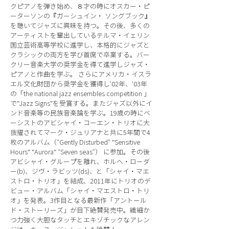
クピアノを弾き始め、８才の時にオスカー・ピ
ーターソンの『ガーシュイン・ ソングブック』
を聴いてジャズに興味を持つ。その後、多くの
アーティストを輩出しているテルマ・イェリン
国立芸術高等学校に進学し、本格的にジャズと
クラシックの両方を学び首席で卒業する。バー
クリー音楽大学の奨学金を得て進学しジャズ・
ピアノと作曲を学ぶ。 さらにアメリカ・イスラ
エル文化財団から奨学金を獲得し'02年、'03年
の「the national jazz ensembles competition 」
で"Jazz Signs"を受賞する。またジャズ以外にイ
ンド音楽等の民族音楽論を学ぶ。19歳の時にベ
ーシストのアビシャイ・コーエン・トリオに大
抜擢されてマーク・ジュリアナと共に5年間で4
枚のアルバム（“Gently Disturbed” "Sensitive
Hours" "Aurora" “Seven seas”） に参加。その後
アビシャイ・グループを離れ、ホルへ・ローダ
ー(b)、ジヴ・ラビッツ(ds)、と「シャイ・マエ
ストロ・トリオ」を結成、2011年にトリオのデ
ビュー・アルバム「シャイ・マエストロ・トリ
オ」を発表。3作目となる最新作「アントール
ド・ストーリーズ」が目下絶賛発売中。繊細か
つ力強く大胆なタッチとエキゾチックなアレン