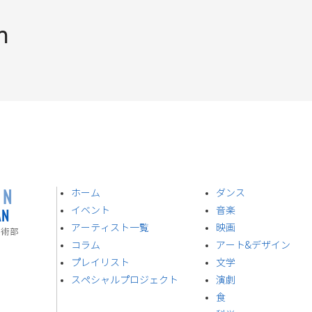
n
ON
ホーム
ダンス
AN
イベント
音楽
​アーティスト一覧
​映画
技術部
​コラム
アート&デザイン
プレイリスト
​文学
スペシャルプロジェクト
演劇
食