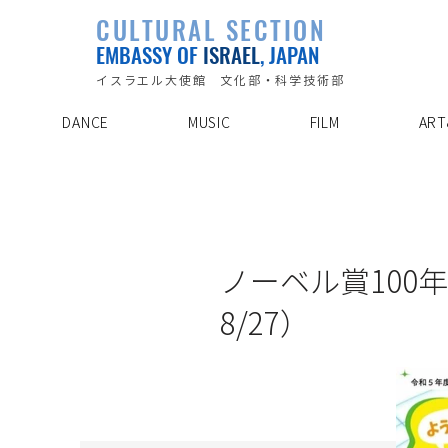
PLAYLIST
CULTURAL SECTION
SPECIAL PROJECT
EVENTS
EMBASSY OF
ISRAEL
, JAPAN
ABOUT US
ARTIST INDE
CONTACT
DISCOVER
イスラエル大使館 文化部・科学技術部
DANCE
MUSIC
FILM
ART
23/7/1
ノーベル賞100
8/27）