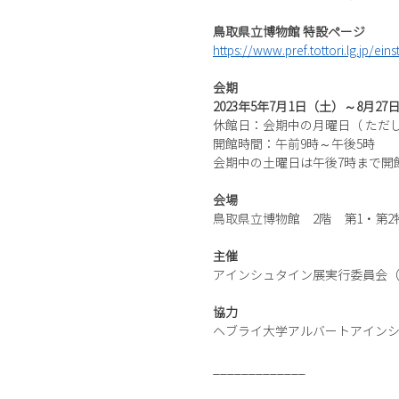
鳥取県立博物館 特設ページ
https://www.pref.tottori.lg.jp/eins
会期
2023年5年7月1日（土）～8月27
休館日：会期中の月曜日（ ただし、7
開館時間：午前9時～午後5時
会期中の土曜日は午後7時まで開
会場
鳥取県立博物館 2階 第1・第2
主催
アインシュタイン展実行委員会
協力
ヘブライ大学アルバートアイン
_____________