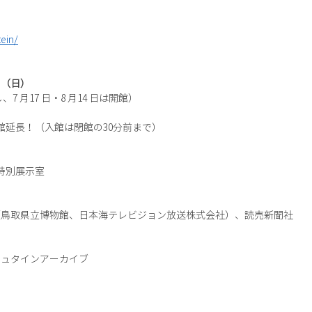
tein/
日（日）
 月17 日・8 月14 日は開館）
館延長！（入館は閉館の30分前まで）
特別展示室
（鳥取県立博物館、日本海テレビジョン放送株式会社）、読売新聞社
シュタインアーカイブ