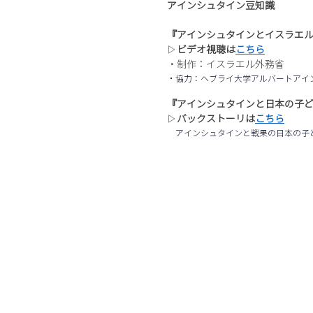
アインシュタイン豆知識
『アインシュタインとイスラエ
▷
ビデオ視聴は
こちら
・制作：イスラエル外務省
・協力：ヘブライ大学アルバートアイ
『アインシュタインと日本の子
▷
バックストーリは
こちら
アインシュタインと戦果の日本の子