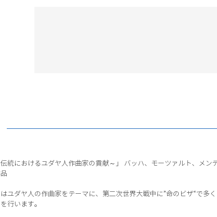
伝統におけるユダヤ人作曲家の貢献～」 バッハ、モーツァルト、メン
作品
はユダヤ人の作曲家をテーマに、第二次世界大戦中に”命のビザ“で多
トを行います。