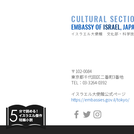
CULTURAL SECTI
EMBASSY OF
ISRAEL
, JAP
イスラエル大使館 文化部・科学
〒102-0084
東京都千代田区二番町3番地
TEL：03-3264-0392
イスラエル大使館公式ページ
https://embassies.gov.il/tokyo/