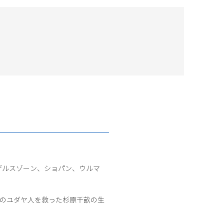
デルスゾーン、ショパン、ウルマ
くのユダヤ人を救った杉原千畝の生