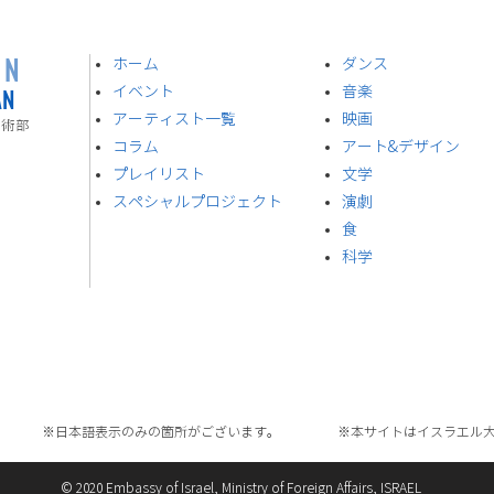
ON
ホーム
ダンス
AN
イベント
音楽
​アーティスト一覧
​映画
技術部
​コラム
アート&デザイン
プレイリスト
​文学
スペシャルプロジェクト
演劇
食
​科学
※日本語表示のみの箇所がございます。
※本サイトはイスラエル
© 2020 Embassy of Israel, Ministry of Foreign Affairs, ISRAEL