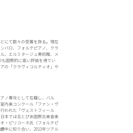
などにて数々の受賞を誇る。現在
ェンバロ、フォルテピアノ、クラ
ール、エルミタージュ美術館、メ
Dも国際的に高い評価を得てい
リアの「クラヴィコルティオ」や
ピアノ専攻として在籍し、バル
楽室内楽コンクール「ファン・ヴ
で行われた「ヴェストフィール
。日本では北とぴあ国際古楽音楽
ニオ・ピリコーネ氏（フォルテピ
中に知り合い、2013年ツアル