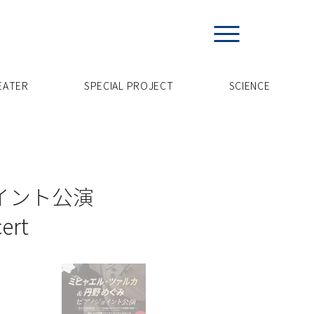
EATER
SPECIAL PROJECT
​SCIENCE
ョイント公演
ert