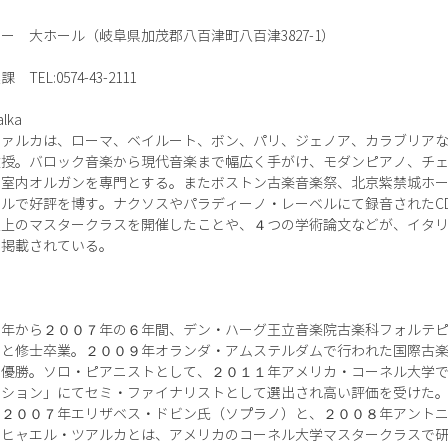
 大ホール（岐阜県加茂郡八百津町八百津3827-1）
L:0574-43-2111
lka
ツァルカは、ローマ、ベイルート、ボン、パリ、ジェノア、カラブリア
教授。バロック音楽から現代音楽まで幅広く手がけ、モダンピアノ、チ
、室内オルガンを専門とする。またボストン古楽音楽祭、北京紫禁城ホ
ルで好評を博す。ナクソスやパラディーノ・レーベルにて録音されたC
以上のマスタークラスを開催したことや、４つの学術論文などが、イタ
に掲載されている。
１年から２００７年の６年間、デン・ハーグ王立音楽院古楽科フォルテ
もと修士卒業。２００９年オランダ・アムステルダムで行われた国際古
て優勝。ソロ・ピアニストとして、２０１１年アメリカ・コーネル大学
ィション」にてセミ・ファイナリストとして選出され高い評価を受けた
、２００７年エリザベス・ドビン氏（ソプラノ）と、２００８年アント
ヒャエル・ツアルカとは、アメリカのコーネル大学マスタークラスで研鑽