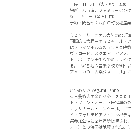
日時：11月3日（火・祝）13:30
場所：八百津町ファミリーセンター
料金：500円（全席自由）
予約・問合せ：八百津町役場産業課 TE
ミヒャエル・ツァルカMichael Tsa
国際的に活躍中のミヒャエル・
はストックホルムのリラ音楽院
ヴィコード、スクエア・ピアノ
トロポリタン美術館でのリサイタ
る。世界各地の音楽学校で50回
アメリカの「古楽ジャーナル」
丹野めぐみ Megumi Tanno
東京藝術大学楽理科卒。２００
ト・ファン・オールト氏指導の
ァッサナール・コンクール」に
ド・フォルテピアノ・コンペテ
祭参加公演に２年連続抜擢され
アノ）との演奏は絶賛された。ミ