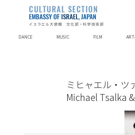
PLAYLIST
CULTURAL SECTION
SPECIAL PROJECT
EVENTS
EMBASSY OF
ISRAEL
, JAPAN
ABOUT US
ARTIST INDE
CONTACT
DISCOVER
イスラエル大使館 文化部・科学技術部
DANCE
MUSIC
FILM
ART
15/11/2
ミヒャエル・ツ
Michael Tsalka 