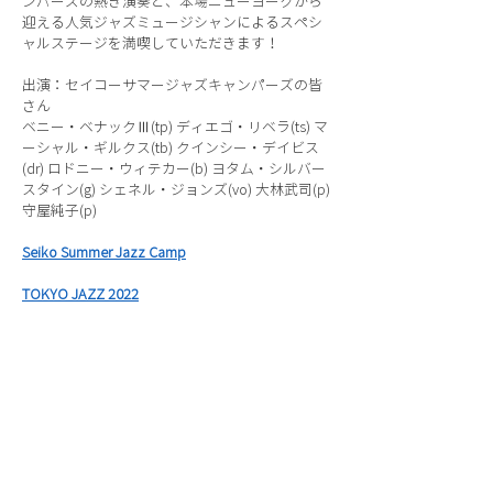
ンパーズの熱き演奏と、本場ニューヨークから
迎える人気ジャズミュージシャンによるスペシ
ャルステージを満喫していただきます！
出演：セイコーサマージャズキャンパーズの皆
さん
ベニー・ベナックⅢ(tp) ディエゴ・リベラ(ts) マ
ーシャル・ギルクス(tb) クインシー・デイビス
(dr) ロドニー・ウィテカー(b) ヨタム・シルバー
スタイン(g) シェネル・ジョンズ(vo) 大林武司(p)
守屋純子(p)
Seiko Summer Jazz Camp
TOKYO JAZZ 2022