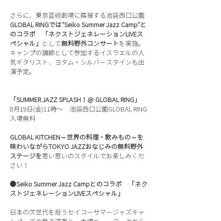
さらに、東京芸術劇場に隣接する池袋西口公園
GLOBAL RINGでは“Seiko Summer Jazz Camp”と
のコラボ 「ネクストジェネレーションLIVEス
ペシャル」
として
無料野外コンサート
を実施。
キャンプの講師として参加するイスラエルの人
気ギタリスト、ヨタム・シルバースタインも出
演予定。
「SUMMER JAZZ SPLASH！@ GLOBAL RING」
8月19日(金)11時〜 池袋西口公園GLOBAL RING
入場無料
GLOBAL KITCHEN～世界の料理・飲みもの～を
味わいながらTOKYO JAZZおなじみの無料野外
ステージを
思い思いのスタイルでお楽しみくだ
さい！
●Seiko Summer Jazz Campとのコラボ 「ネク
ストジェネレーションLIVEスペシャル」
日本の次世代を担うセイコーサマージャズキャ