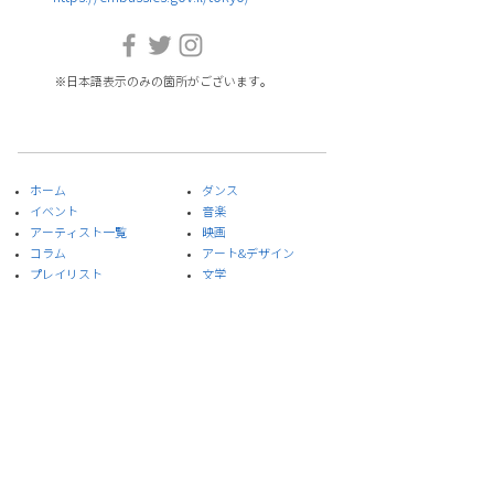
※日本語表示のみの箇所がございます。
ホーム
ダンス
イベント
音楽
​アーティスト一覧
​映画
​コラム
アート&デザイン
プレイリスト
​文学
スペシャルプロジェクト
演劇
​当部門について
食
お問合せ
​科学
プライバシーポリシー
サイト利用規約
※本サイトはイスラエル大使館メールマガジンを引
用しています。