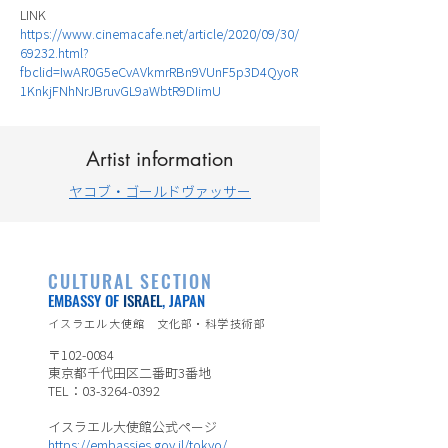
LINK
https://www.cinemacafe.net/article/2020/09/30/
69232.html?
fbclid=IwAR0G5eCvAVkmrRBn9VUnF5p3D4QyoR
1KnkjFNhNrJBruvGL9aWbtR9DIimU
Artist information
ヤコブ・ゴールドヴァッサー
CULTURAL SECTION
EMBASSY OF
ISRAEL
, JAPAN
イスラエル大使館 文化部・科学技術部
〒102-0084
東京都千代田区二番町3番地
TEL：03-3264-0392
イスラエル大使館公式ページ
https://embassies.gov.il/tokyo/