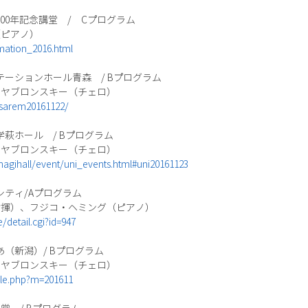
学100年記念講堂 / Cプログラム
（ピアノ）
mation_2016.html
スステーションホール青森 / Bプログラム
・ヤブロンスキー（チェロ）
isarem20161122/
大学萩ホール / Bプログラム
・ヤブロンスキー（チェロ）
hagihall/event/uni_events.html#uni20161123
ラシティ/Aプログラム
指揮）、フジコ・ヘミング（ピアノ）
/detail.cgi?id=947
ぴあ（新潟）/ Bプログラム
・ヤブロンスキー（チェロ）
ule.php?m=201611