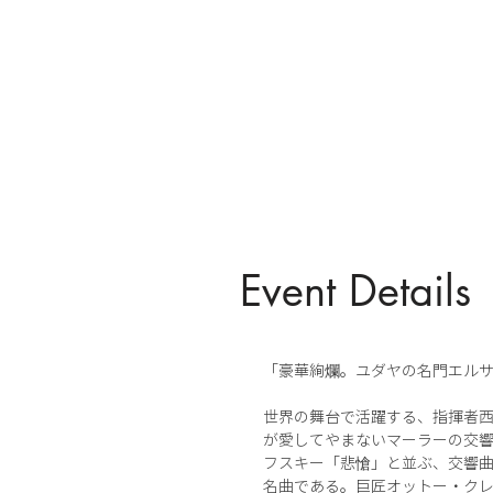
Event Details
「豪華絢爛。ユダヤの名門エル
世界の舞台で活躍する、指揮者
が愛してやまないマーラーの交響
フスキー「悲愴」と並ぶ、交響曲
名曲である。巨匠オットー・ク