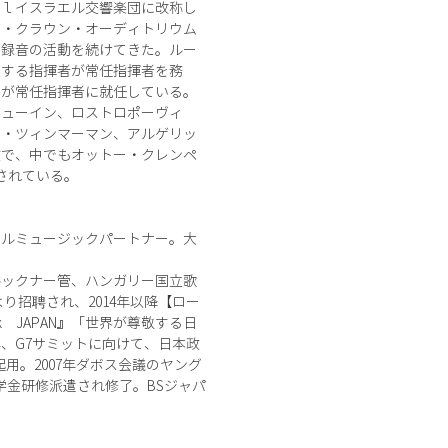
ｏｌイスラエル交響楽団に改称し
ー・クラウン・オーディトリウム
・録音の活動を続けてきた。ルー
表する指揮者が常任指揮者を務
ンが常任指揮者に就任している。
ニューイン、ロストロポーヴィ
ア・ツィンマーマン、アルゲリッ
数で、中でもオットー・クレンペ
されている。
ィルミュージックパートナー。大
ルックナー管、ハンガリー国立歌
り招聘され、2014年以降【ロー
k JAPAN』「世界が尊敬する日
6年、G7サミットに向けて、日本政
用。2007年ダボス会議のヤング
学金研修派遣され修了。BSジャパ