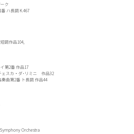
パーク
ハ長調 K.467
調作品104,
調
イ第2番 作品17
チェスカ・ダ･リミニ 作品32
奏曲第2番 ト長調 作品44
番
phony Orchestra