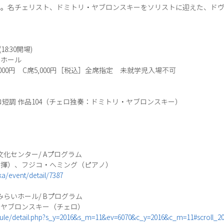
う。名チェリスト、ドミトリ・ヤブロンスキーをソリストに迎えた、ド
18:30開場)
トホール
B席7,000円 C席5,000円［税込］全席指定 未就学児入場不可
短調 作品104（チェロ独奏：ドミトリ・ヤブロンスキー）
合文化センター/ Aプログラム
指揮）、フジコ・へミング（ピアノ）
ka/event/detail/7387
とみらいホール/ Bプログラム
・ヤブロンスキー（チェロ）
dule/detail.php?s_y=2016&s_m=11&ev=6070&c_y=2016&c_m=11#scroll_2