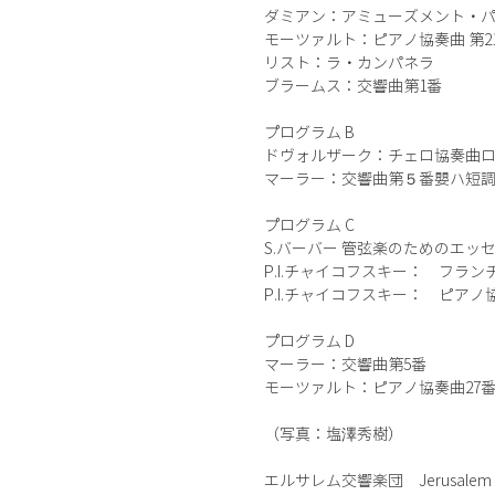
ダミアン：アミューズメント・
モーツァルト：ピアノ協奏曲 第21番 
リスト：ラ・カンパネラ
ブラームス：交響曲第1番
プログラム B
ドヴォルザーク：チェロ協奏曲ロ短
マーラー：交響曲第５番嬰ハ短
プログラム C
S.バーバー 管弦楽のためのエッセ
P.I.チャイコフスキー： フラン
P.I.チャイコフスキー： ピアノ協
プログラム D
マーラー：交響曲第5番
モーツァルト：ピアノ協奏曲27
（写真：塩澤秀樹）
エルサレム交響楽団 Jerusalem Sym