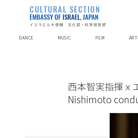
PLAYLIST
CULTURAL SECTION
SPECIAL PROJECT
EVENTS
EMBASSY OF
ISRAEL
, JAPAN
ABOUT US
ARTIST INDE
CONTACT
DISCOVER
イスラエル大使館 文化部・科学技術部
DANCE
MUSIC
FILM
ART
16/11/28
西本智実指揮ｘエ
Nishimoto cond