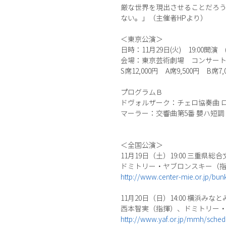
厳な世界を現出させることだろ
ない。」（主催者HPより）
＜東京公演＞
日時：11月29日(火) 19:00開演 (
会場：東京芸術劇場 コンサー
S席12,000円 A席9,500円 
プログラムＢ
ドヴォルザーク：チェロ協奏曲 ロ
マーラー：交響曲第5番 嬰ハ短調
＜全国公演＞
11月19日（土）19:00 三重県総
ドミトリー・ヤブロンスキー（
http://www.center-mie.or.jp/bun
11月20日（日）14:00 横浜みな
西本智実（指揮）、ドミトリー
http://www.yaf.or.jp/mmh/sche