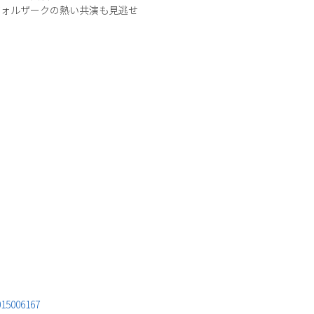
ヴォルザークの熱い共演も見逃せ
015006167