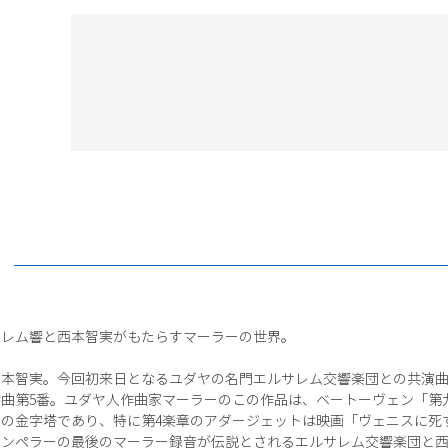
サレム響と西本智実がもたらすマーラーの世界。
西本智実。今回初来日となるユダヤの名門エルサレム交響楽団との共演
曲第5番。ユダヤ人作曲家マーラーのこの作品は、ベートーヴェン「第
の金字塔であり、特に第4楽章のアダージェットは映画「ヴェニスに死
レンペラーの最後のマーラー録音が伝説とされるエルサレム交響楽団と