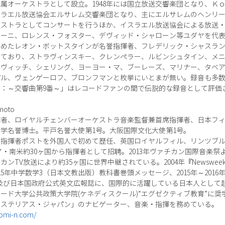
の専属オーケストラとして設立。1948年には国立放送交響楽団となり、Ｋ
イスラエル放送協会エルサレム交響楽団となり、主にエルサレムのヘンリ
ケストラとしてコンサートを行うほか、イスラエル放送協会による放送
ィーニ、ロレンス・フォスター、デヴィッド・シャローン等ユダヤを代
を務めたレオン・ボットスタインが名誉指揮者、フレデリック・シャスラ
しており、ストラヴィンスキー、クレンペラー、ルビンシュタイン、メ
ケヴィッチ、シェリング、ヨーヨー・マ、ブーレーズ、マリナー、タベ
パル、ヴェンゲーロフ、ブロンフマンと枚挙にいとまが無い。録音も多
：～交響曲第9番～」はレコードファンの間で伝説的な録音として評価
moto
揮者、ロイヤルチェンバーオーケストラ音楽監督兼首席指揮者、日本フ
学名誉博士。平戸名誉大使第1号。大阪国際文化大使第1号。
で指揮者ポストを外国人で初めて歴任、英国ロイヤルフィル、リンツブ
・南米約30ヶ国から指揮者として招聘。2013年ヴァチカン国際音楽祭よ
TV放送により約35ヶ国に世界中継されている。2004年『Newswee
2015年中学数学3（日本文教出版）教科書巻頭メッセージ、2015年～201
及び日本国政府公式英文広報誌に、国際的に活躍している日本人として起
ード大学公共政策大学院(ケネディスクール)“エグゼクティブ教育”に奨
「ミステリアス・ジャパン」のナビゲーター、音楽・指揮を務めている。
omi-n.com/