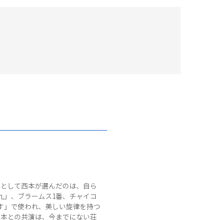
曲として西本が選んだのは、自ら
九」、ブラームス1番、チャイコ
す」で使われ、美しい旋律を持つ
西本との共演は、今までにない荘