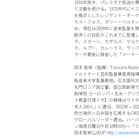
1930年後半、パレスチナ放送
て活動を続ける。1970年代に
を拠点としたレジデント・オー
カス・フォス、ガリー・ベルテ
め、現在は2009年に音楽監督
数多くの巨匠がこれまでに登壇
チ、スターン、カザルス、マル
チ、ルプー、カレーラス、ラン
ラーが最後に録音した「マーラー
西本 智実（指揮）Tomomi Nishi
イルミナート芸術監督兼首席指
阪音楽大学客員教授。松本歯科大
名門ロシア国立響、国立歌劇場
劇場他 ヨーロッパ・北米・アジア
マ教皇代理ミサ】の模様はヴァチカン
本人100人」に選出、2012年～
府が海外へ日本国を広報するCM
グローバルリーダー選出。ハーバ
ン毎週日曜日午前10時30分～
西本智実公式HP
http://www.tom