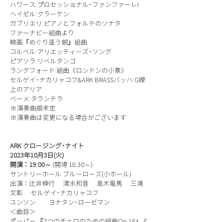
ハワース:プロセッショナル･ファンファーレI
ヘイゼル:クラーケン
ガブリエリ:ピアノとフォルテのソナタ
ファーナビー組曲より
映画『めぐり逢う朝』組曲
コルベル:アリエッティーズ･ソング
ピアソラ:リベルタンゴ
ラングフォード:組曲《ロンドンの小景》
セルゲイ･ナカリャコフ&ARK BRASSバッハ:G線
上のアリア
ベーメ:タランテラ
※演奏曲順未定
※演奏曲は変更になる場合がございます
ARK クロージング･ナイト
2023年10月3日(火)
開演：19:00～
(開場 18:30～)
サントリーホール ブルーローズ(小ホール)
出演：辻井伸行 清水和音 高木竜馬 三浦
文彰 セルゲイ･ナカリャコフ
ユンソン ヨナタン･ローゼマン
＜曲目＞
ポッパー:『2つのチェロのための組曲Op.16』よ