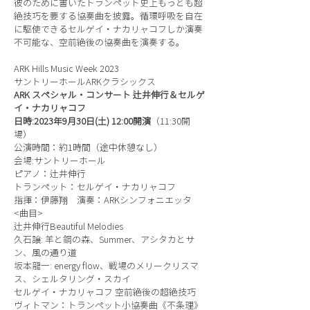
彼のために書いたトランペット史上もっとも超
絶技巧を要する協奏曲を披露。循環呼吸を自在
に駆使できるセルゲイ・ナカリャコフしか演奏
不可能な、空前絶後の協奏曲を演奏する。
ARK Hills Music Week 2023
サントリーホールARKクラシックス
ARK スペシャル・コンサート 辻井伸行＆セルゲ
イ・ナカリャコフ
日時:2023年9月30日(土) 12:00開演
（11:30開
場）
公演時間：約1時間（途中休憩なし）
会場:サントリーホール
ピアノ：辻井伸行
トランペット：セルゲイ・ナカリャコフ
指揮：伊藤翔 演奏：ARKシンフォニエッタ
<曲目>
辻井伸行Beautiful Melodies
久石譲: 羊と鋼の森、Summer、アシタカとサ
ン、風の通り道
坂本龍一: energy flow、戦場のメリークリスマ
ス、シェルタリング・スカイ
セルゲイ・ナカリャコフ 空前絶後の超絶技巧
ヴィトマン：トランペット小協奏曲《不条理》