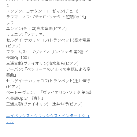
り
ユンソン、ヨナタン･ローゼマン(チェロ)
ラフマニノフ:『チェロ･ソナタ ト短調Op.19』
より
ユンソン(チェロ)高木竜馬(ピアノ)
リュエフ:『ソナチネ』
セルゲイ･ナカリャコフ(トランペット)高木竜馬
(ピアノ)
ブラームス: 『ヴァイオリン･ソナタ 第2番 イ
長調Op.100』
三浦文彰(ヴァイオリン)清水和音(ピアノ)
アーバン:『ベッリーニのノルマの主題による変
奏曲』
セルゲイ･ナカリャコフ(トランペット)辻井伸行
(ピアノ)
ベートーヴェン: 『ヴァイオリン･ソナタ 第5番
へ長調Op.24 《春》』
三浦文彰(ヴァイオリン) 辻井伸行(ピアノ)
エイベックス・クラッシクス・インターナショ
ナル