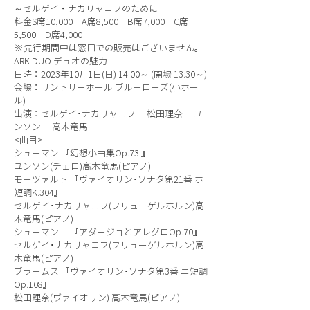
～セルゲイ・ナカリャコフのために
料金S席10,000 A席8,500 B席7,000 C席
5,500 D席4,000
※先行期間中は窓口での販売はございません。
ARK DUO デュオの魅力
日時：2023年10月1日(日) 14:00～ (開場 13:30～)
会場：サントリーホール ブルーローズ(小ホー
ル)
出演：セルゲイ･ナカリャコフ 松田理奈 ユ
ンソン 高木竜馬
<曲目>
シューマン:『幻想小曲集Op.73 』
ユンソン(チェロ)高木竜馬(ピアノ)
モーツァルト:『ヴァイオリン･ソナタ第21番 ホ
短調K.304』
セルゲイ･ナカリャコフ(フリューゲルホルン)高
木竜馬(ピアノ)
シューマン: 『アダージョとアレグロOp.70』
セルゲイ･ナカリャコフ(フリューゲルホルン)高
木竜馬(ピアノ)
ブラームス:『ヴァイオリン･ソナタ第3番 ニ短調
Op.108』
松田理奈(ヴァイオリン) 高木竜馬(ピアノ)