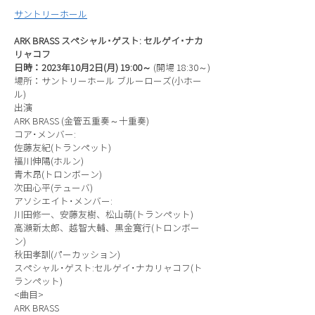
サントリーホール
ARK BRASS スペシャル･ゲスト: セルゲイ･ナカ
リャコフ
日時：2023年10月2日(月) 19:00～
(開場 18:30～)
場所：サントリーホール ブルーローズ(小ホー
ル)
出演
ARK BRASS (金管五重奏～十重奏)
コア･メンバー:
佐藤友紀(トランペット)
福川伸陽(ホルン)
青木昂(トロンボーン)
次田心平(テューバ)
アソシエイト･メンバー:
川田修一、安藤友樹、松山萌(トランペット)
高瀬新太郎、越智大輔、黒金寛行(トロンボー
ン)
秋田孝訓(パーカッション)
スペシャル･ゲスト:セルゲイ･ナカリャコフ(ト
ランペット)
<曲目>
ARK BRASS