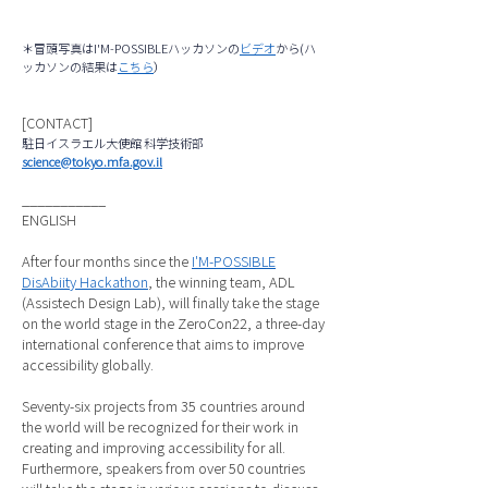
＊冒頭写真はI'M-POSSIBLEハッカソンの
ビデオ
から(ハ
ッカソンの結果は
こちら
）
[CONTACT]
駐日イスラエル大使館 科学技術部
science@tokyo.mfa.gov.il
___________
ENGLISH
After four months since the
I'M-POSSIBLE
DisAbiity Hackathon
, the winning team, ADL
(Assistech Design Lab), will finally take the stage
on the world stage in the ZeroCon22, a three-day
international conference that aims to improve
accessibility globally.
Seventy-six projects from 35 countries around
the world will be recognized for their work in
creating and improving accessibility for all.
Furthermore, speakers from over 50 countries