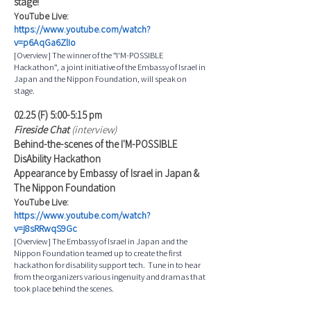
stage!
YouTube Live:
https://www.youtube.com/watch?
v=p6AqGa6ZlIo
[Overview] The winner of the "I'M-POSSIBLE
Hackathon", a joint initiative of the Embassy of Israel in
Japan and the Nippon Foundation, will speak on
stage.
02.25 (F) 5:00-5:15 pm
Fireside Chat
(interview)
Behind-the-scenes of the I'M-POSSIBLE
DisAbility Hackathon
Appearance by Embassy of Israel in Japan &
The Nippon Foundation
YouTube Live:
https://www.youtube.com/watch?
v=j8sRRwqS9Gc
[Overview] The Embassy of Israel in Japan and the
Nippon Foundation teamed up to create the first
hackathon for disability support tech. Tune in to hear
from the organizers various ingenuity and dramas that
took place behind the scenes.