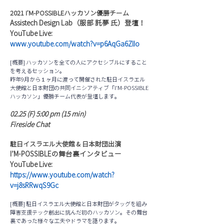
2021 I’M-POSSIBLEハッカソン優勝チーム
Assistech Design Lab（服部 託夢 氏）登壇！
YouTube Live:
www.youtube.com/watch?v=p6AqGa6ZlIo
[概要] ハッカソンを全ての人にアクセシブルにすること
を考えるセッション。
昨年9月から１ヶ月に渡って開催された駐日イスラエル
大使館と日本財団の共同イニシアティブ「I'M-POSSIBLE
ハッカソン」優勝チーム代表が登壇します。
02.25 (F) 5:00 pm (15 min)
Fireside Chat
駐日イスラエル大使館 & 日本財団出演
I’M-POSSIBLEの舞台裏インタビュー
YouTube Live:
https://www.youtube.com/watch?
v=j8sRRwqS9Gc
[概要] 駐日イスラエル大使館と日本財団がタッグを組み
障害支援テック創出に挑んだ初のハッカソン。その舞台
裏であった様々な工夫やドラマを語ります。