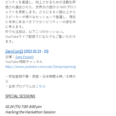
ビリティを創造し、向上させるための活動を評
価され選出された、世界35カ国から76のプロジ
ェクトを表彰します。さらに５０ヶ国以上から
スピーカーが様々なセッションで登壇し、現在
と未来にあるべきアクセシビリティーの姿を共
に考えます。
中でも注目は、以下二つのセッション。
YouTubeライブ配信でどなたでもご覧いただけ
ます。
ZeroCon22
(2022.02.23 - 25)
主催：
Zero Project
YouTube 特設チャンネル
https://www.youtube.com/user/Zeroprojectorg
・参加登録不要・英語・日本時間４時／５時か
ら
・全体プログラムは
こちら
SPECIAL SESSIONS
02.24 (Th) 7:00–8:00 pm
Hacking the Hackathon Session