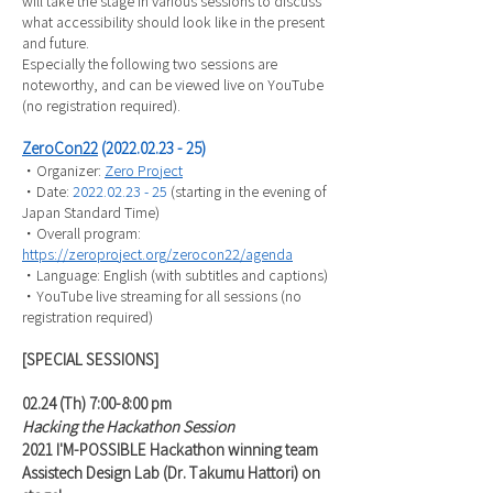
will take the stage in various sessions to discuss
what accessibility should look like in the present
and future.
Especially the following two sessions are
noteworthy, and can be viewed live on YouTube
(no registration required).
ZeroCon22
(2022.02.23 - 25)
・Organizer:
Zero Project
・Date:
2022.02.23 - 25
(starting in the evening of
Japan Standard Time)
・Overall program:
https://zeroproject.org/zerocon22/agenda
・Language: English (with subtitles and captions)
・YouTube live streaming for all sessions (no
registration required)
[SPECIAL SESSIONS]
02.24 (Th) 7:00-8:00 pm
Hacking the Hackathon Session
2021 I'M-POSSIBLE Hackathon winning team
Assistech Design Lab (Dr. Takumu Hattori) on