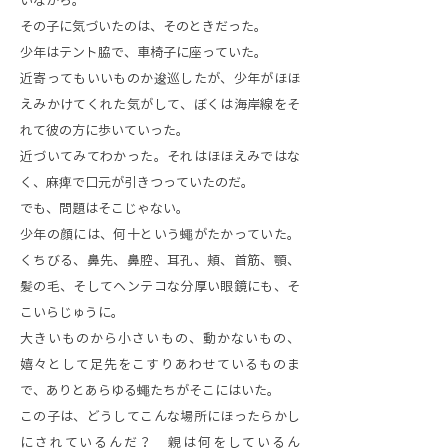
いながら。
その子に気づいたのは、そのときだった。
少年はテント脇で、車椅子に座っていた。
近寄ってもいいものか逡巡したが、少年がほほ
えみかけてくれた気がして、ぼくは海岸線をそ
れて彼の方に歩いていった。
近づいてみてわかった。それはほほえみではな
く、麻痺で口元が引きつっていたのだ。
でも、問題はそこじゃない。
少年の顔には、何十という蠅がたかっていた。
くちびる、鼻先、鼻腔、耳孔、頬、首筋、顎、
髪の毛、そしてヘンテコな分厚い眼鏡にも、そ
こいらじゅうに。
大きいものから小さいもの、動かないもの、
嬉々として足先をこすりあわせているものま
で、ありとあらゆる蠅たちがそこにはいた。
この子は、どうしてこんな場所にほったらかし
にされているんだ？ 親は何をしているん