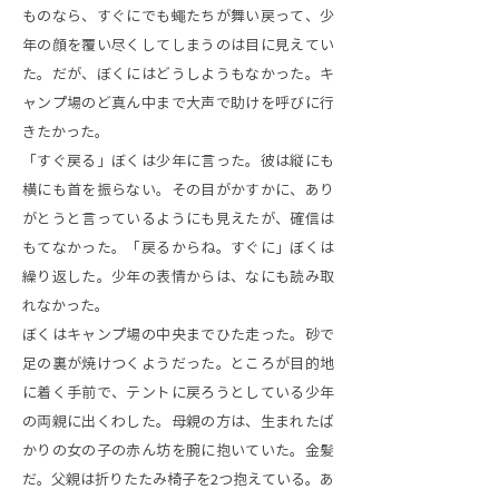
ものなら、すぐにでも蠅たちが舞い戻って、少
年の顔を覆い尽くしてしまうのは目に見えてい
た。だが、ぼくにはどうしようもなかった。キ
ャンプ場のど真ん中まで大声で助けを呼びに行
きたかった。
「すぐ戻る」ぼくは少年に言った。彼は縦にも
横にも首を振らない。その目がかすかに、あり
がとうと言っているようにも見えたが、確信は
もてなかった。「戻るからね。すぐに」ぼくは
繰り返した。少年の表情からは、なにも読み取
れなかった。
ぼくはキャンプ場の中央までひた走った。砂で
足の裏が焼けつくようだった。ところが目的地
に着く手前で、テントに戻ろうとしている少年
の両親に出くわした。母親の方は、生まれたば
かりの女の子の赤ん坊を腕に抱いていた。金髪
だ。父親は折りたたみ椅子を2つ抱えている。あ