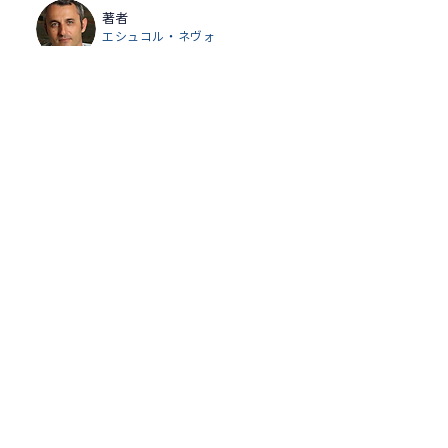
著者
エシュコル・ネヴォ
翻訳
波多野苗子
作品詳細ページへ
CULTURAL SECTION
EMBASSY OF
ISRAEL
, JAPAN
イスラエル大使館 文化部・科学技術部
〒102-0084
東京都千代田区二番町3番地
TEL：03-3264-0392
イスラエル大使館公式ページ
https://embassies.gov.il/tokyo/