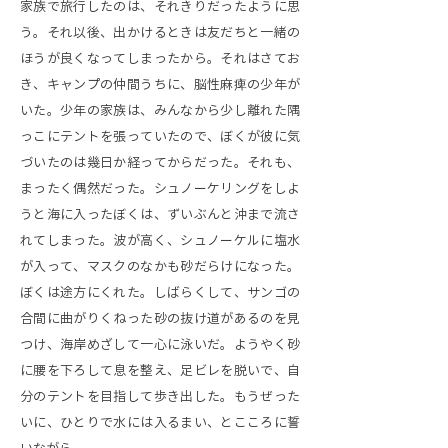
家族で旅行したのは、それきりだったように思
う。それ以後、出かけるときは友だちと一緒の
ほうが良くなってしまったから。それはさてお
き、キャンプの仲間うちに、脳性麻痺の少年が
いた。少年の家族は、みんなから少し離れた隅
っこにテントを張っていたので、ぼくが彼に気
づいたのは幾日か経ってからだった。それも、
まったく偶然だった。シュノーケリングをしよ
うと海に入ったぼくは、ずいぶんと沖まで流さ
れてしまった。波が高く、シュノーケルに塩水
が入って、マスクのなかも砂だらけになった。
ぼくは途方にくれた。しばらくして、サンゴの
合間に曲がりくねった砂の抜け道があるのを見
つけ、海岸めざして一心に泳いだ。ようやく砂
に腰を下ろして息を整え、足ビレを脱いで、自
分のテントを目指して歩き出した。もうぜった
いに、ひとりで水には入るまい、とこころに誓