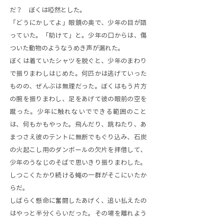
だ？ ぼくは啞然とした。
「どうにかしてよ」眼鏡の奥で、少年の目が語
っていた。「助けて」と。少年の口からは、傷
ついた動物のようなうめき声が漏れた。
ぼくは着ていたシャツを脱ぐと、少年のまわり
で振りまわしはじめた。何匹かは逃げていった
ものの、ぜんぶは無理だった。ぼくはもう片方
の腕を振りまわし、足をあげて彼の眼前の空を
蹴った。少年に触れないでできる範囲のこと
は、何もかもやった。飛んだり、跳ねたり、あ
まつさえ彼のテントに無断でもぐり込み、石炭
の火起こし用のダンボールの欠片を拝借して、
少年のうなじのそばで思いきり振りまわした。
しつこくたかり続ける蠅の一群がそこにいたか
らだ。
しばらく懸命に奮闘したあげく、追い払えたの
はやっと半分くらいだった。その場を離れよう