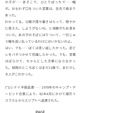
の子が……あそこで、ひとりぼっちで……蠅
が。おもわず口をついた言葉は、舌先で絡まり
あった。
わかってる。父親が落ち着きはらって、穏やか
に答えた。しようがないの。と母親がため息を
ついた。あの子のそばにはりついて、一日じゅ
う蠅を追い払っているわけにはいかないのよ。
はい、でも……ぼくは言い返したかった。足ビ
レをバタつかせて抗議したかった。でも、言葉
はばらけて、ちゃんとした文章にならなかっ
た。結局のところぼくはまだ13歳で、まだ少し
大人がこわかった。
(*1)シナイ半島返還…… 1978年のキャンプ・デ
ービッド合意により、82年4月にかけて順次イ
スラエルからエジプトへ返還された。
PAGE