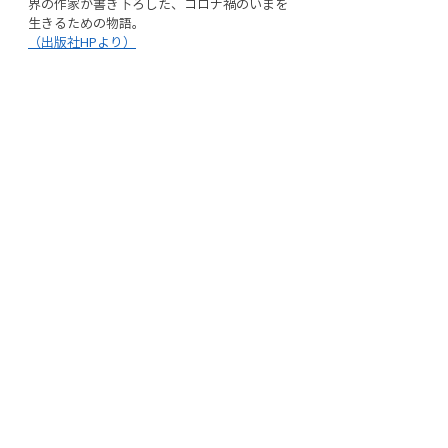
界の作家が書き下ろした、コロナ禍のいまを
生きるための物語。
（出版社HPより）