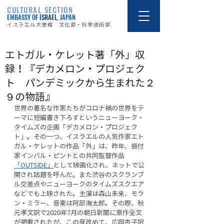
CULTURAL SECTION
EMBASSY OF
ISRAEL
, JAPAN
イスラエル大使館 文化部・科学技術部
エトガル・ケレット著「外」収
録！『デカメロン・プロジェク
ト パンデミックから生まれた２
９の物語』
世界の著名な作家たちがコロナ禍の世界をテ
ーマに短編書き下ろすというニューヨーク・
タイムズの企画「デカメロン・プロジェク
ト」。その一つ、イスラエルの人気作家エト
ガル・ケレットの作品「外」は、昨年、振付
家インバル・ピントとの共同監督作品
「OUTSIDE」
として映画化され、ネットで公
開され話題を呼んだ。また渋谷のスクランブ
ル交差点やニューヨークのタイムズスクエア
などでも上映された。主演は森山未來、モラ
ン・ミラー、音楽は阿部海太郎。その際、秋
元孝文訳で2020年7月の朝日新聞に原作全文
が掲載されたが、この度改めて、広岡杏子訳