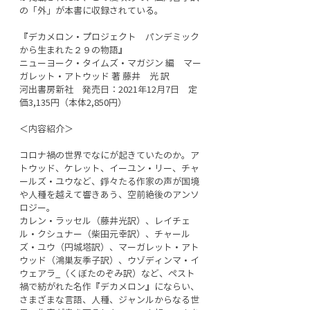
の「外」が本書に収録されている。
『デカメロン・プロジェクト　パンデミック
から生まれた２９の物語』
ニューヨーク・タイムズ・マガジン 編　マー
ガレット・アトウッド 著 藤井　光 訳
河出書房新社　発売日：2021年12月7日　定
価3,135円（本体2,850円）
＜内容紹介＞
コロナ禍の世界でなにが起きていたのか。ア
トウッド、ケレット、イーユン・リー、チャ
ールズ・ユウなど、錚々たる作家の声が国境
や人種を越えて響きあう、空前絶後のアンソ
ロジー。
カレン・ラッセル（藤井光訳）、レイチェ
ル・クシュナー（柴田元幸訳）、チャール
ズ・ユウ（円城塔訳）、マーガレット・アト
ウッド（鴻巣友季子訳）、ウゾディンマ・イ
ウェアラ_（くぼたのぞみ訳）など、ペスト
禍で紡がれた名作『デカメロン』にならい、
さまざまな言語、人種、ジャンルからなる世