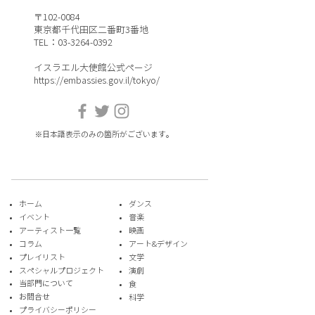
〒102-0084
東京都千代田区二番町3番地
TEL：03-3264-0392
イスラエル大使館公式ページ
https://embassies.gov.il/tokyo/
※日本語表示のみの箇所がございます。
ホーム
ダンス
イベント
音楽
​アーティスト一覧
​映画
​コラム
アート&デザイン
プレイリスト
​文学
スペシャルプロジェクト
演劇
​当部門について
食
お問合せ
​科学
プライバシーポリシー