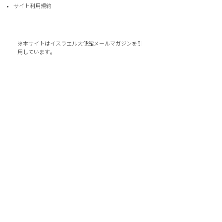
サイト利用規約
※本サイトはイスラエル大使館メールマガジンを引
用しています。
© 2020 Embassy of Israel, Ministry of Foreign Affairs, ISRAEL