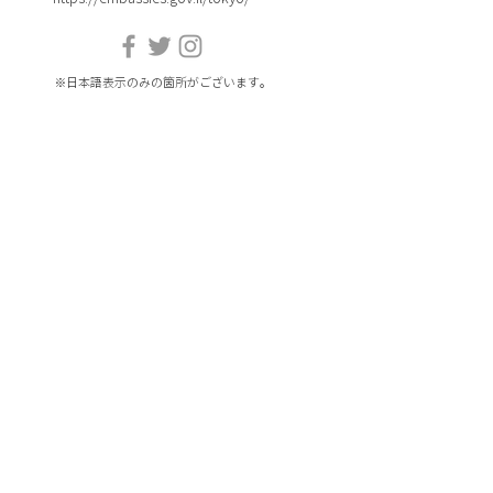
※日本語表示のみの箇所がございます。
ホーム
ダンス
イベント
音楽
​アーティスト一覧
​映画
​コラム
アート&デザイン
プレイリスト
​文学
スペシャルプロジェクト
演劇
​当部門について
食
お問合せ
​科学
プライバシーポリシー
サイト利用規約
※本サイトはイスラエル大使館メールマガジンを引
用しています。