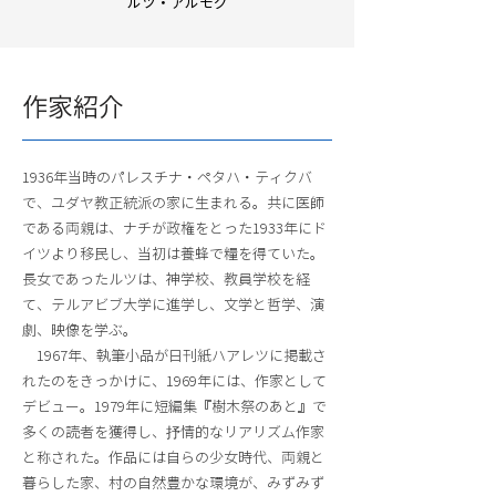
ルツ・アルモグ
作家紹介
1936年当時のパレスチナ・ペタハ・ティクバ
で、ユダヤ教正統派の家に生まれる。共に医師
である両親は、ナチが政権をとった1933年にド
イツより移民し、当初は養蜂で糧を得ていた。
長女であったルツは、神学校、教員学校を経
て、テルアビブ大学に進学し、文学と哲学、演
劇、映像を学ぶ。
1967年、執筆小品が日刊紙ハアレツに掲載さ
れたのをきっかけに、1969年には、作家として
デビュー。1979年に短編集『樹木祭のあと』で
多くの読者を獲得し、抒情的なリアリズム作家
と称された。作品には自らの少女時代、両親と
暮らした家、村の自然豊かな環境が、みずみず