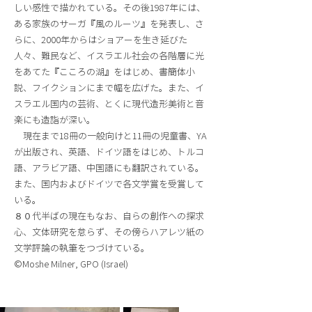
しい感性で描かれている。その後1987年には、
ある家族のサーガ『風のルーツ』を発表し、さ
らに、2000年からはショアーを生き延びた
人々、難民など、イスラエル社会の各階層に光
をあてた『こころの湖』をはじめ、書簡体小
説、フイクションにまで幅を広げた。また、イ
スラエル国内の芸術、とくに現代造形美術と音
楽にも造詣が深い。
現在まで18冊の一般向けと11冊の児童書、YA
が出版され、英語、ドイツ語をはじめ、トルコ
語、アラビア語、中国語にも翻訳されている。
また、国内およびドイツで各文学賞を受賞して
いる。
８０代半ばの現在もなお、自らの創作への探求
心、文体研究を怠らず、その傍らハアレツ紙の
文学評論の執筆をつづけている。
©Moshe Milner, GPO (Israel)