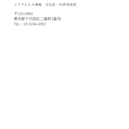
イスラエル大使館 文化部・科学技術部
〒102-0084
東京都千代田区二番町3番地
TEL：03-3264-0392
イスラエル大使館公式ページ
https://embassies.gov.il/tokyo/
※日本語表示のみの箇所がございます。
ホーム
ダンス
イベント
音楽
​アーティスト一覧
​映画
​コラム
アート&デザイン
プレイリスト
​文学
スペシャルプロジェクト
演劇
​当部門について
食
お問合せ
​科学