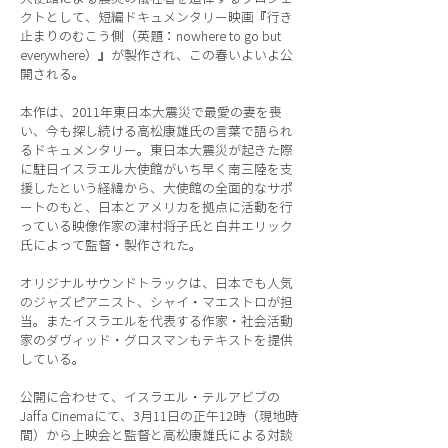
クトとして、短編ドキュメンタリー映画『行き
止まりのむこう側（英題：nowhere to go but
everywhere）』が製作され、この春いよいよ公
開される。
本作は、2011年東日本大震災で最愛の妻を喪
い、今も探し続ける高松康雄氏の言葉で語られ
るドキュメンタリー。東日本大震災が起きた際
に駐日イスラエル大使館がいち早く南三陸を支
援したという経緯から、大使館の全面的なサポ
ートのもと、日本とアメリカを拠点に活動を行
っている映像作家の津村将子氏と白井エリック
氏によって監督・製作された。
オリジナルサウンドトラックは、日本でも人気
のジャズピアニスト、シャイ・マエストロが担
当。またイスラエルを代表する作家・社会活動
家のダヴィッド・グロスマンもテキストを提供
している。
公開に合わせて、イスラエル・テルアビブの
Jaffa Cinemaにて、3月11日の正午12時（現地時
間）から上映会と監督と高松康雄氏による対談