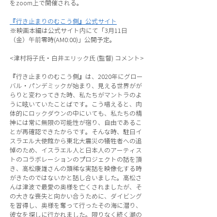
をzoom上で開催される。
『行き止まりのむこう側』公式サイト
※映画本編は公式サイト内にて「3月11日
（金）午前零時(AM0:00)」公開予定。
<津村将子氏・白井エリック氏 (監督) コメント>
『行き止まりのむこう側』は、2020年にグロー
バル・パンデミックが始まり、見える世界がが
らりと変わってきた時、私たちがマントラのよ
うに呟いていたことばです。こう唱えると、肉
体的にロックダウンの中にいても、私たちの精
神には常に無限の可能性が宿り、自由であるこ
とが再確認できたからです。そんな時、駐日イ
スラエル大使館から東北大震災の犠牲者への追
悼のため、イスラエル人と日本人のアーティス
トのコラボレーションのプロジェクトの話を頂
き、高松康雄さんの類稀な実話を映像化する時
がきたのではないかと話し合いました。高松さ
んは津波で最愛の奥様を亡くされましたが、そ
の大きな喪失と向かい合うために、ダイビング
を習得し、奥様を奪って行ったその海に潜り、
彼女を探しに行かれました。限りなく続く潮の