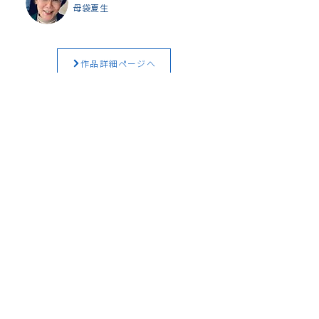
母袋夏生
作品詳細ページへ
CULTURAL SECTION
EMBASSY OF
ISRAEL
, JAPAN
イスラエル大使館 文化部・科学技術部
〒102-0084
東京都千代田区二番町3番地
TEL：03-3264-0392
イスラエル大使館公式ページ
https://embassies.gov.il/tokyo/
※日本語表示のみの箇所がございます。