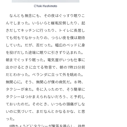
🄫Yuki Hashimoto
なんとも無念にも、その夜はぐっすり眠りこ
んでしまった。いらいらと輾転反側したり、起
きだしてキッチンに行ったり、トイレに長居し
ても何もでなかったりの、つらい夜を僕は期待
していた。だが、否だった。幅広のベッドに身
を投げだした途端に眠りに引きずり込まれた。
朝までぐっすり眠った。電気屋がいつも仕事に
出かけるときに立てる物音で、朝の7時15分前
だとわかった。ベランダに立って外を眺めた。
無関心に。そう、無関心が僕の病気だ。８時、
タクシーが来た。冬に入ったので、そう簡単に
タクシーはつかまえられないだろう、と予約し
ておいたのだ。そのとき、いつもの頭痛がしな
いのに気づいて、まだなんとかなるかな、と思
った。
8時ちょうどにタクシーが警笛を鳴らし、持参