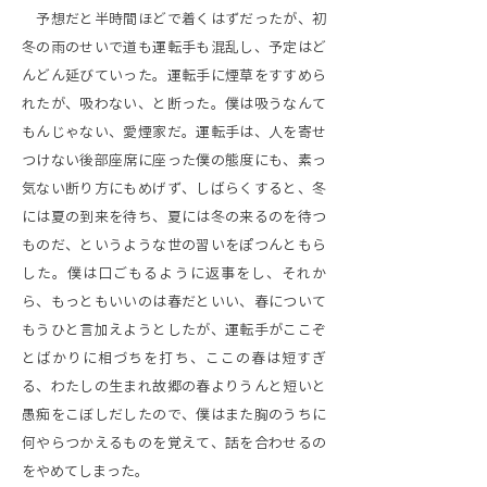
予想だと半時間ほどで着くはずだったが、初
冬の雨のせいで道も運転手も混乱し、予定はど
んどん延びていった。運転手に煙草をすすめら
れたが、吸わない、と断った。僕は吸うなんて
もんじゃない、愛煙家だ。運転手は、人を寄せ
つけない後部座席に座った僕の態度にも、素っ
気ない断り方にもめげず、しばらくすると、冬
には夏の到来を待ち、夏には冬の来るのを待つ
ものだ、というような世の習いをぽつんともら
した。僕は口ごもるように返事をし、それか
ら、もっともいいのは春だといい、春について
もうひと言加えようとしたが、運転手がここぞ
とばかりに相づちを打ち、ここの春は短すぎ
る、わたしの生まれ故郷の春よりうんと短いと
愚痴をこぼしだしたので、僕はまた胸のうちに
何やらつかえるものを覚えて、話を合わせるの
をやめてしまった。