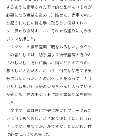
するように指示された基本的な品々を（それが
必要になる希望を込めて）詰めた、赤字でAVIS
と記された白い鞄を手に取ると、僕はエレベー
ター扉から玄関ホール、それから通りに向かう
ボタンを押した。
タクシーの後部座席に腰をおろした。タクシ
ーの客としては、助手席より後部座席の方がふ
さわしいし、それに僕は、雨がどうのこうの、
暮らしが大変だの、という世俗的な話をする気
分ではなかった。右のポケットを探って、ガサ
ガサと音をさせる紙の束がちゃんと入っている
か確かめ、左のポケットに証明書類や金を確認
した。
途中で、道は右に中央に左にとフォークみた
いに何度も分岐し、ときおり運転手に、どう行
きますか、右ですか、左ですか、と訊かれ、僕
は必要に応じて返事した。